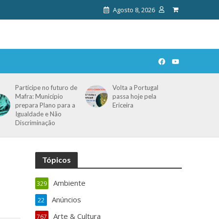
Agosto 8, 2026
Participe no futuro de
Volta a Portugal
Mafra: Município
passa hoje pela
prepara Plano para a
Ericeira
Igualdade e Não
Discriminação
Tópicos
Ambiente
329
Anúncios
22
Arte & Cultura
767