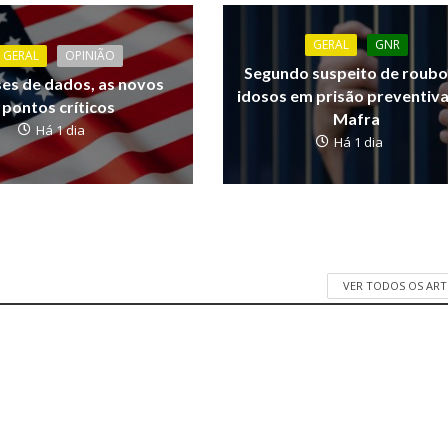
GERAL
GNR
GERAL
OPINIÃO
Segundo suspeito de roubo
ses de dados, as novos
idosos em prisão preventiv
pontos críticos
Mafra
Há 1 dia
Há 1 dia
VER TODOS OS AR