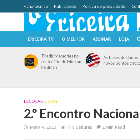
Ficha técnica
Publicidade
Política de privacidade
Cont
ERICEIRA TV
O MELHOR
ASSINAR
LOJA
Triadic Memories no
As bases de dados, 
centenário de Morton
novos pontos crític
Feldman
ESCOLAS
•
GERAL
2.º Encontro Nacional
Maio 4, 2023
719 Leituras
2 Min Read