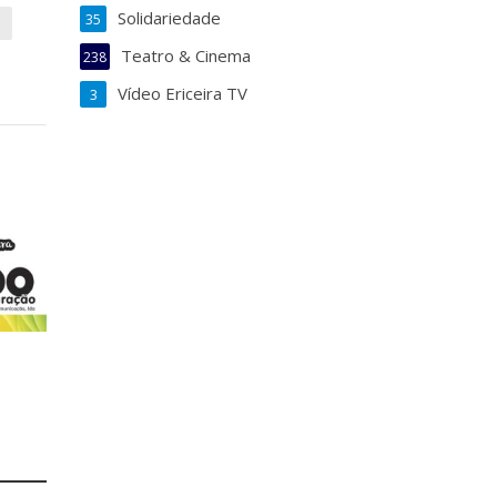
Solidariedade
35
S
Teatro & Cinema
238
Vídeo Ericeira TV
3