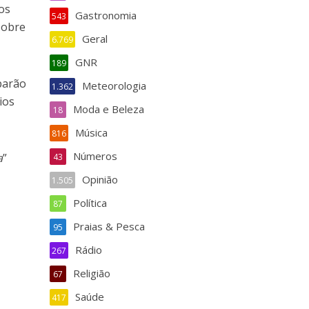
os
Gastronomia
543
sobre
Geral
6.769
GNR
189
iparão
Meteorologia
1.362
ios
Moda e Beleza
18
Música
816
Números
a
”
43
Opinião
1.505
Política
87
Praias & Pesca
95
Rádio
267
Religião
67
Saúde
417