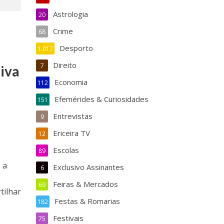
Astrologia
20
Crime
68
Desporto
1.017
Direito
7
tiva
Economia
112
Efemérides & Curiosidades
151
Entrevistas
9
Ericeira TV
12
Escolas
89
 a
Exclusivo Assinantes
6
Feiras & Mercados
69
tilhar
Festas & Romarias
182
Festivais
75