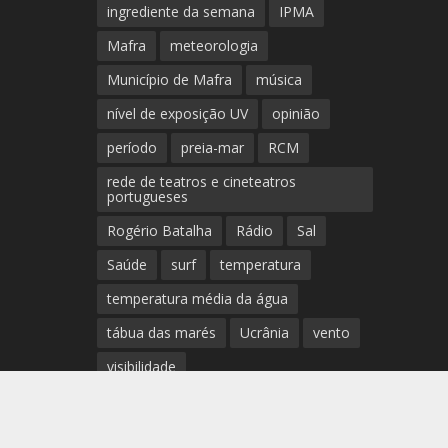
ingrediente da semana
IPMA
Mafra
meteorologia
Município de Mafra
música
nível de exposição UV
opinião
período
preia-mar
RCM
rede de teatros e cineteatros
portugueses
Rogério Batalha
Rádio
Sal
Saúde
surf
temperatura
temperatura média da água
tábua das marés
Ucrânia
vento
visibilidade
 ganha a 10.ª edição do concurso CanSat Portugal