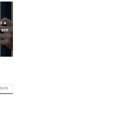
s a
a em
TIGOS