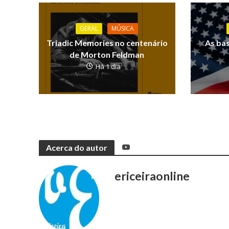
GERAL
MÚSICA
Triadic Memories no centenário
As ba
de Morton Feldman
Há 1 dia
Acerca do autor
ericeiraonline