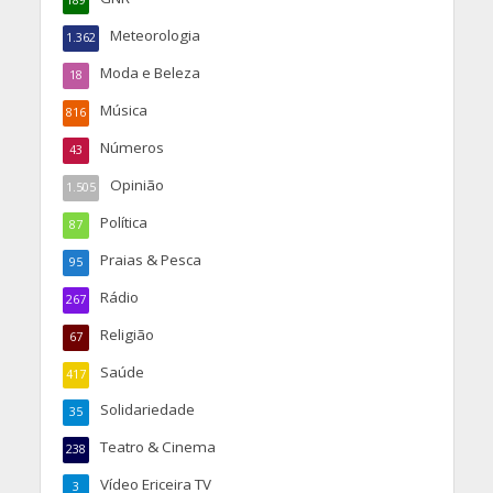
189
Meteorologia
1.362
Moda e Beleza
18
Música
816
Números
43
Opinião
1.505
Política
87
Praias & Pesca
95
Rádio
267
Religião
67
Saúde
417
Solidariedade
35
Teatro & Cinema
238
Vídeo Ericeira TV
3