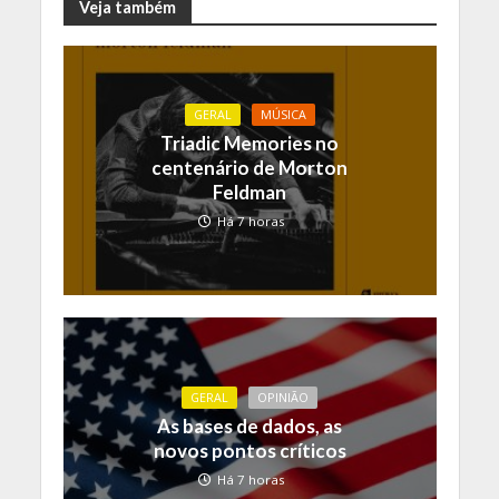
Veja também
GERAL
MÚSICA
Triadic Memories no
centenário de Morton
Feldman
Há 7 horas
GERAL
OPINIÃO
As bases de dados, as
novos pontos críticos
Há 7 horas