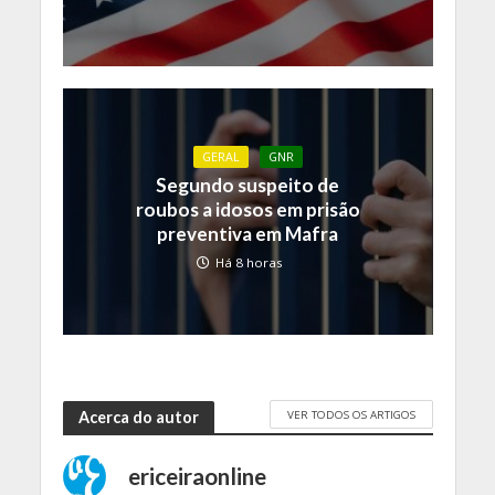
GERAL
GNR
Segundo suspeito de
roubos a idosos em prisão
preventiva em Mafra
Há 8 horas
VER TODOS OS ARTIGOS
Acerca do autor
ericeiraonline