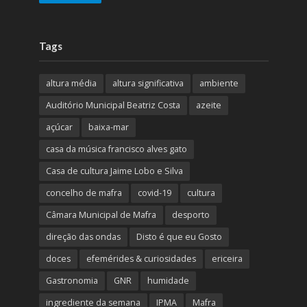
Tags
altura média
altura significativa
ambiente
Auditório Municipal Beatriz Costa
azeite
açúcar
baixa-mar
casa da música francisco alves gato
Casa de cultura Jaime Lobo e Silva
concelho de mafra
covid-19
cultura
Câmara Municipal de Mafra
desporto
direção das ondas
Disto é que eu Gosto
doces
efemérides & curiosidades
ericeira
Gastronomia
GNR
humidade
ingrediente da semana
IPMA
Mafra