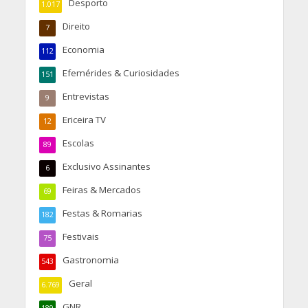
Desporto
1.017
Direito
7
Economia
112
Efemérides & Curiosidades
151
Entrevistas
9
Ericeira TV
12
Escolas
89
Exclusivo Assinantes
6
Feiras & Mercados
69
Festas & Romarias
182
Festivais
75
Gastronomia
543
Geral
6.769
GNR