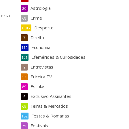
Astrologia
20
ferta
Crime
68
Desporto
1.017
Direito
7
Economia
112
Efemérides & Curiosidades
151
Entrevistas
9
Ericeira TV
12
Escolas
89
Exclusivo Assinantes
6
Feiras & Mercados
69
Festas & Romarias
182
Festivais
75