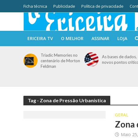
Ficha técnica
Publicidade
Política de privacidade
Cont
ERICEIRA TV
O MELHOR
ASSINAR
LOJA
Triadic Memories no
As bases de dados, 
centenário de Morton
novos pontos crític
Feldman
Tag - Zona de Pressão Urbanística
GERAL
Zona 
Maio 25