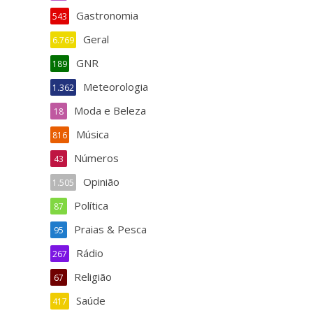
Gastronomia
543
Geral
6.769
GNR
189
Meteorologia
1.362
Moda e Beleza
18
Música
816
Números
43
Opinião
1.505
Política
87
Praias & Pesca
95
Rádio
267
Religião
67
Saúde
417