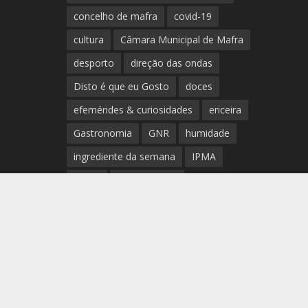
concelho de mafra
covid-19
cultura
Câmara Municipal de Mafra
desporto
direção das ondas
Disto é que eu Gosto
doces
efemérides & curiosidades
ericeira
Gastronomia
GNR
humidade
ingrediente da semana
IPMA
Mafra
meteorologia
Município de Mafra
música
nível de exposição UV
opinião
período
preia-mar
RCM
rede de teatros e cineteatros
portugueses
Rogério Batalha
Rádio
Sal