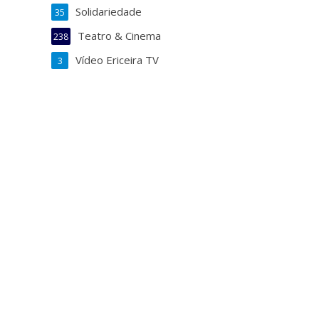
Solidariedade
35
Teatro & Cinema
238
Vídeo Ericeira TV
3