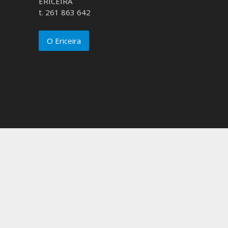
ERICEIRA
t. 261 863 642
O Ericeira