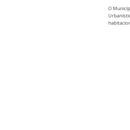
O Municíp
Urbanísti
habitacion