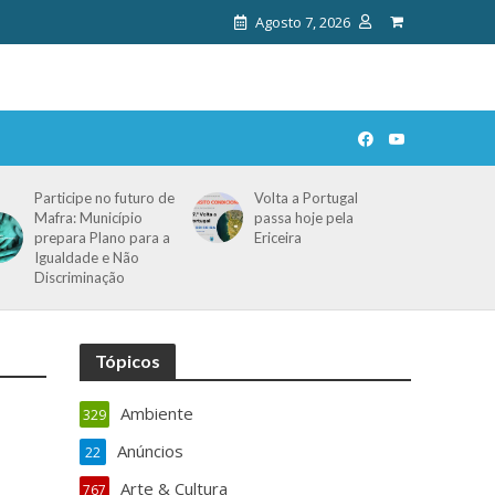
Agosto 7, 2026
Participe no futuro de
Volta a Portugal
Mafra: Município
passa hoje pela
prepara Plano para a
Ericeira
Igualdade e Não
Discriminação
Tópicos
Ambiente
329
Anúncios
22
Arte & Cultura
767