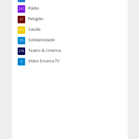
Rádio
267
Religião
67
Saúde
417
Solidariedade
35
Teatro & Cinema
238
Vídeo Ericeira TV
3