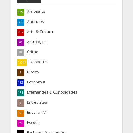
Ambiente
329
Anúncios
22
Arte & Cultura
767
Astrologia
20
Crime
68
Desporto
1.017
Direito
7
Economia
112
Efemérides & Curiosidades
151
Entrevistas
9
Ericeira TV
12
Escolas
89
Exclusivo Assinantes