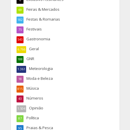
6
Feiras & Mercados
69
Festas & Romarias
182
Festivais
75
Gastronomia
543
Geral
6.766
GNR
188
Meteorologia
1.361
Moda e Beleza
18
Música
815
Números
43
Opinião
1.504
Política
87
Praias & Pesca
95