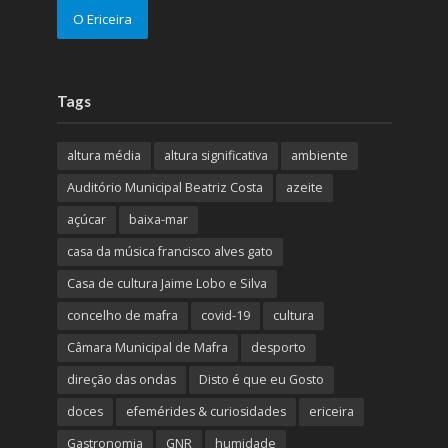
O Ericeira
Tags
altura média
altura significativa
ambiente
Auditório Municipal Beatriz Costa
azeite
açúcar
baixa-mar
casa da música francisco alves gato
Casa de cultura Jaime Lobo e Silva
concelho de mafra
covid-19
cultura
Câmara Municipal de Mafra
desporto
direção das ondas
Disto é que eu Gosto
doces
efemérides & curiosidades
ericeira
Gastronomia
GNR
humidade