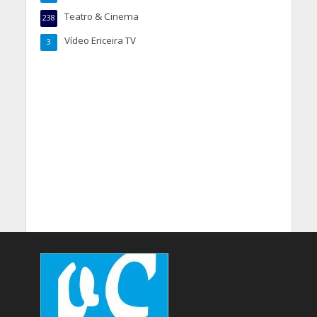
Teatro & Cinema
238
Vídeo Ericeira TV
3