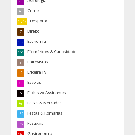
Astrologia
20
Crime
68
Desporto
1.017
Direito
7
Economia
112
Efemérides & Curiosidades
151
Entrevistas
9
Ericeira TV
12
Escolas
89
Exclusivo Assinantes
6
Feiras & Mercados
69
Festas & Romarias
182
Festivais
75
Gastronomia
543