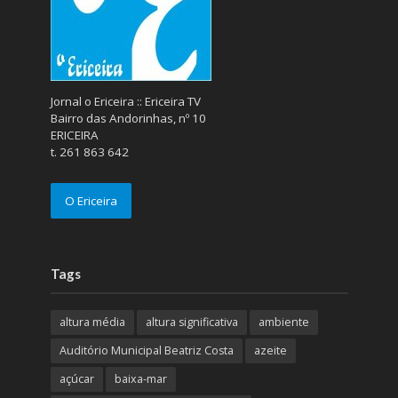
Jornal o Ericeira :: Ericeira TV
Bairro das Andorinhas, nº 10
ERICEIRA
t. 261 863 642
O Ericeira
Tags
altura média
altura significativa
ambiente
Auditório Municipal Beatriz Costa
azeite
açúcar
baixa-mar