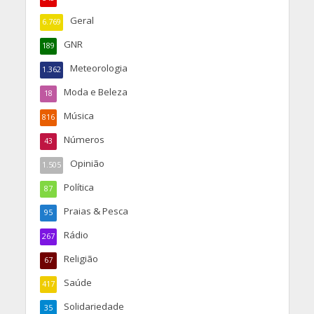
Geral
6.769
GNR
189
Meteorologia
1.362
Moda e Beleza
18
Música
816
Números
43
Opinião
1.505
Política
87
Praias & Pesca
95
Rádio
267
Religião
67
Saúde
417
Solidariedade
35