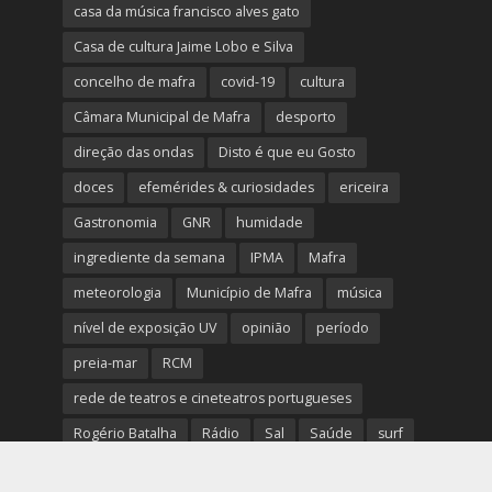
casa da música francisco alves gato
Casa de cultura Jaime Lobo e Silva
concelho de mafra
covid-19
cultura
Câmara Municipal de Mafra
desporto
direção das ondas
Disto é que eu Gosto
doces
efemérides & curiosidades
ericeira
Gastronomia
GNR
humidade
ingrediente da semana
IPMA
Mafra
meteorologia
Município de Mafra
música
nível de exposição UV
opinião
período
preia-mar
RCM
rede de teatros e cineteatros portugueses
Rogério Batalha
Rádio
Sal
Saúde
surf
temperatura
temperatura média da água