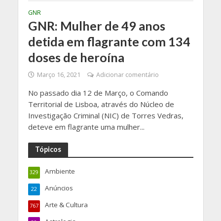
GNR
GNR: Mulher de 49 anos
detida em flagrante com 134
doses de heroína
Março 16, 2021
Adicionar comentário
No passado dia 12 de Março, o Comando
Territorial de Lisboa, através do Núcleo de
Investigação Criminal (NIC) de Torres Vedras,
deteve em flagrante uma mulher...
Tópicos
Ambiente
329
Anúncios
22
Arte & Cultura
767