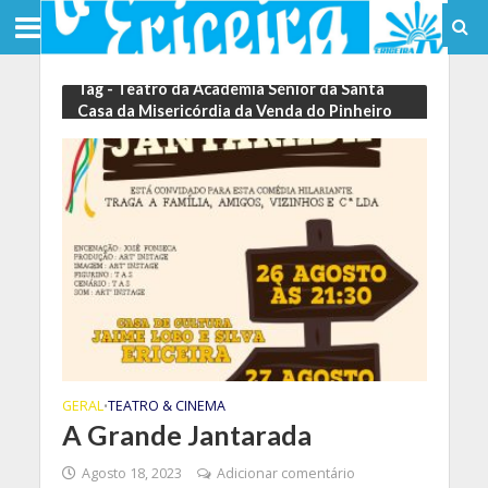
Tag - Teatro da Academia Sénior da Santa
Casa da Misericórdia da Venda do Pinheiro
GERAL
TEATRO & CINEMA
•
A Grande Jantarada
Agosto 18, 2023
Adicionar comentário