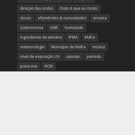
direção das ondas
Disto é que eu Gosto
doces
efemérides & curiosidades
ericeira
Gastronomia
GNR
humidade
ingrediente da semana
IPMA
Mafra
meteorologia
Município de Mafra
música
nível de exposição UV
opinião
período
preia-mar
RCM
rede de teatros e cineteatros portugueses
Rogério Batalha
Rádio
Sal
Saúde
surf
temperatura
temperatura média da água
tábua das marés
Ucrânia
vento
visibilidade
Copyright © 2026. Todos os direitos reservados.