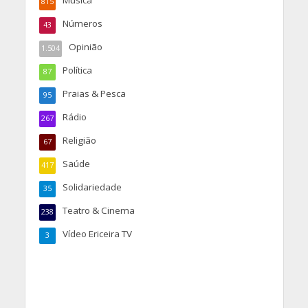
815
Números
43
Opinião
1.504
Política
87
Praias & Pesca
95
Rádio
267
Religião
67
Saúde
417
Solidariedade
35
Teatro & Cinema
238
Vídeo Ericeira TV
3