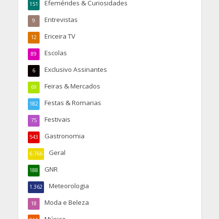
Efemérides & Curiosidades
151
Entrevistas
9
Ericeira TV
12
Escolas
89
Exclusivo Assinantes
6
Feiras & Mercados
69
Festas & Romarias
182
Festivais
75
Gastronomia
543
Geral
6.766
GNR
188
Meteorologia
1.362
Moda e Beleza
18
Música