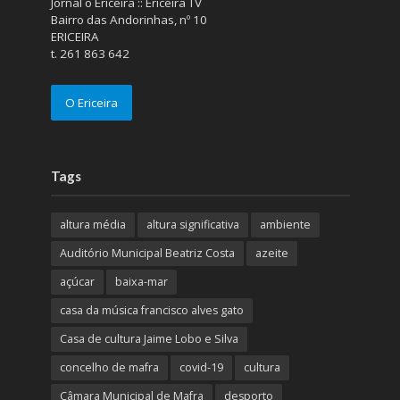
Jornal o Ericeira :: Ericeira TV
Bairro das Andorinhas, nº 10
ERICEIRA
t. 261 863 642
O Ericeira
Tags
altura média
altura significativa
ambiente
Auditório Municipal Beatriz Costa
azeite
açúcar
baixa-mar
casa da música francisco alves gato
Casa de cultura Jaime Lobo e Silva
concelho de mafra
covid-19
cultura
Câmara Municipal de Mafra
desporto