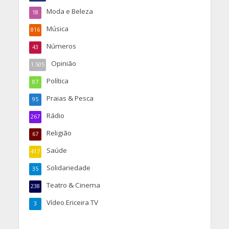
Moda e Beleza
18
Música
816
Números
43
Opinião
1.505
Política
87
Praias & Pesca
95
Rádio
267
Religião
67
Saúde
417
Solidariedade
35
Teatro & Cinema
238
Vídeo Ericeira TV
3