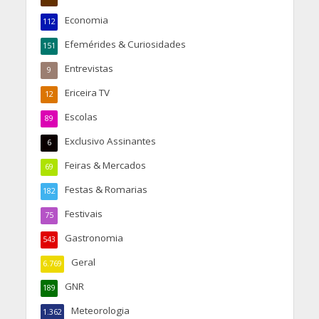
Economia
112
Efemérides & Curiosidades
151
Entrevistas
9
Ericeira TV
12
Escolas
89
Exclusivo Assinantes
6
Feiras & Mercados
69
Festas & Romarias
182
Festivais
75
Gastronomia
543
Geral
6.769
GNR
189
Meteorologia
1.362