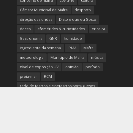
concelho de mafra
covid-19
cultura
Câmara Municipal de Mafra
desporto
direção das ondas
Disto é que eu Gosto
doces
efemérides & curiosidades
ericeira
Gastronomia
GNR
humidade
ingrediente da semana
IPMA
Mafra
meteorologia
Município de Mafra
música
nível de exposição UV
opinião
período
preia-mar
RCM
rede de teatros e cineteatros portugueses
Rogério Batalha
Rádio
Sal
Saúde
surf
temperatura
temperatura média da água
tábua das marés
Ucrânia
vento
visibilidade