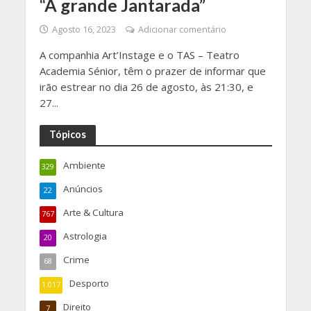
“A grande Jantarada”
Agosto 16, 2023
Adicionar comentário
A companhia Art’Instage e o TAS – Teatro
Academia Sénior, têm o prazer de informar que
irão estrear no dia 26 de agosto, às 21:30, e
27...
Tópicos
Ambiente
329
Anúncios
22
Arte & Cultura
767
Astrologia
20
Crime
68
Desporto
1.017
Direito
7