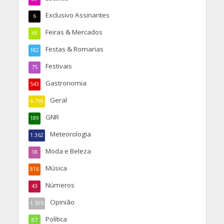
Exclusivo Assinantes
6
Feiras & Mercados
69
Festas & Romarias
182
Festivais
75
Gastronomia
543
Geral
6.769
GNR
189
Meteorologia
1.362
Moda e Beleza
18
Música
816
Números
43
Opinião
1.505
Política
87