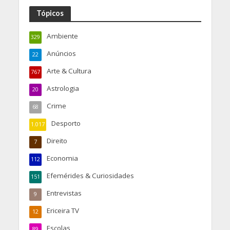
Tópicos
Ambiente
329
Anúncios
22
Arte & Cultura
767
Astrologia
20
Crime
68
Desporto
1.017
Direito
7
Economia
112
Efemérides & Curiosidades
151
Entrevistas
9
Ericeira TV
12
Escolas
89