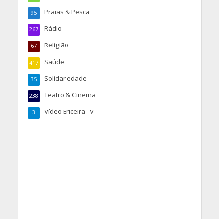
Praias & Pesca
95
Rádio
267
Religião
67
Saúde
417
Solidariedade
35
Teatro & Cinema
238
Vídeo Ericeira TV
3