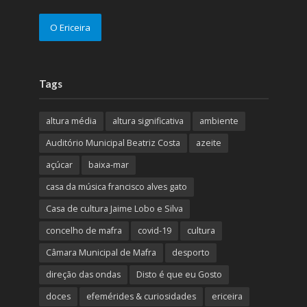
O Ericeira
Tags
altura média
altura significativa
ambiente
Auditório Municipal Beatriz Costa
azeite
açúcar
baixa-mar
casa da música francisco alves gato
Casa de cultura Jaime Lobo e Silva
concelho de mafra
covid-19
cultura
Câmara Municipal de Mafra
desporto
direção das ondas
Disto é que eu Gosto
doces
efemérides & curiosidades
ericeira