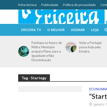
Ficha técnica
Publicidade
Política de privacidade
Cont
ERICEIRA TV
O MELHOR
ASSINAR
LOJA
Participe no futuro de
Volta a Portugal
Mafra: Município
passa hoje pela
prepara Plano para a
Ericeira
Igualdade e Não
Discriminação
Tag - Startegy
ECONOMI
“Star
Janeiro 