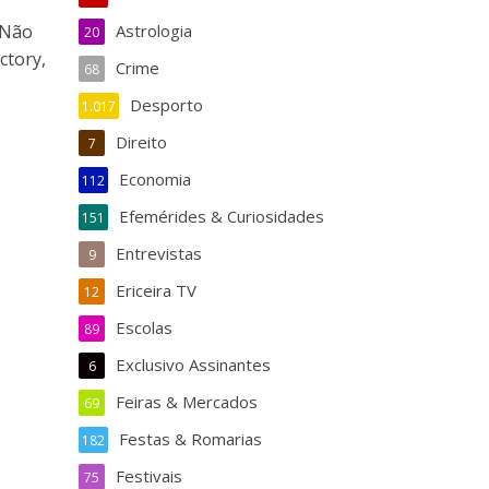
 Não
Astrologia
20
ctory,
Crime
68
Desporto
1.017
Direito
7
Economia
112
Efemérides & Curiosidades
151
Entrevistas
9
Ericeira TV
12
Escolas
89
Exclusivo Assinantes
6
Feiras & Mercados
69
Festas & Romarias
182
Festivais
75