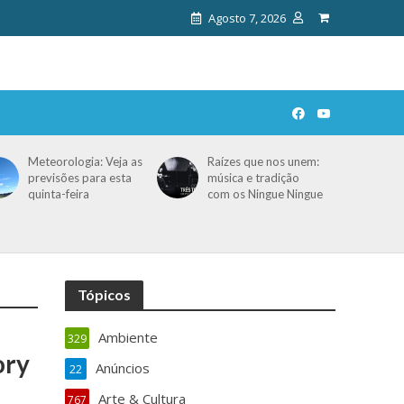
Agosto 7, 2026
Meteorologia: Veja as
Raízes que nos unem:
previsões para esta
música e tradição
quinta-feira
com os Ningue Ningue
Tópicos
Ambiente
329
ory
Anúncios
22
Arte & Cultura
767