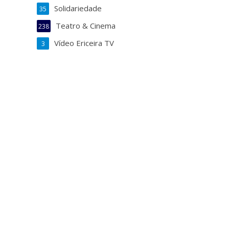
Solidariedade
35
Teatro & Cinema
238
Vídeo Ericeira TV
3