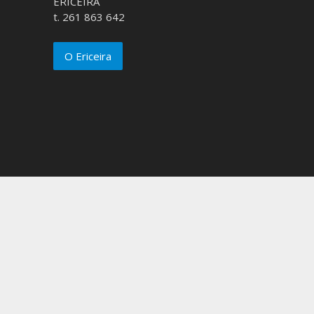
ERICEIRA
t. 261 863 642
O Ericeira