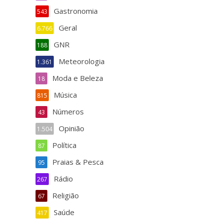
Gastronomia
543
Geral
6.766
GNR
188
Meteorologia
1.361
Moda e Beleza
18
Música
815
Números
43
Opinião
1.504
Política
87
Praias & Pesca
95
Rádio
267
Religião
67
Saúde
417