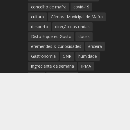
concelho de mafra
covid-19
cultura
Câmara Municipal de Mafra
desporto
direção das ondas
Disto é que eu Gosto
doces
efemérides & curiosidades
ericeira
Gastronomia
GNR
humidade
ingrediente da semana
IPMA
Mafra
meteorologia
Município de Mafra
música
nível de exposição UV
opinião
período
preia-mar
RCM
rede de teatros e cineteatros
portugueses
Rogério Batalha
Rádio
Sal