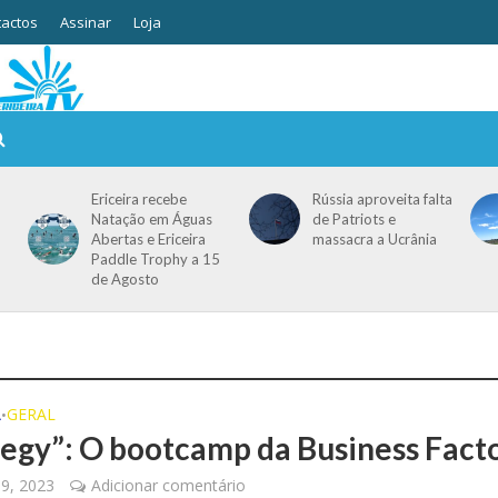
actos
Assinar
Loja
Ericeira recebe
Rússia aproveita falta
Natação em Águas
de Patriots e
Abertas e Ericeira
massacra a Ucrânia
Paddle Trophy a 15
de Agosto
A
GERAL
•
tegy”: O bootcamp da Business Fact
19, 2023
Adicionar comentário