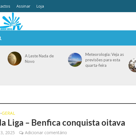
actos
Assinar
Loja
Meteorologia: Veja as
A Leste Nada de
previsões para esta
Novo
quarta-feira
O
GERAL
•
da Liga – Benfica conquista oitava
13, 2025
Adicionar comentário