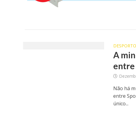
DESPORT
A min
entre
Dezembr
Não há mu
entre Spo
único...