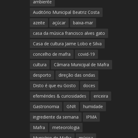
ambiente
Auditório Municipal Beatriz Costa
azeite
açúcar
baixa-mar
casa da música francisco alves gato
Casa de cultura Jaime Lobo e Silva
concelho de mafra
covid-19
cultura
Câmara Municipal de Mafra
desporto
direção das ondas
Disto é que eu Gosto
doces
efemérides & curiosidades
ericeira
Gastronomia
GNR
humidade
ingrediente da semana
IPMA
Mafra
meteorologia
Município de Mafra
música