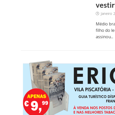
vesti
Janeiro 
Médio bra
filho do l
assinou...