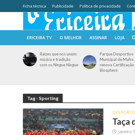
Ficha técnica
Publicidade
Política de privacidade
Cont
ERICEIRA TV
O MELHOR
ASSINAR
LOJA
Raízes que nos unem:
Parque Desportivo
música e tradição
Municipal de Mafra
com os Ningue Ningue
renova Certificação
Biosphere
Tag - Sporting
DESPORT
Taça 
Janeiro 