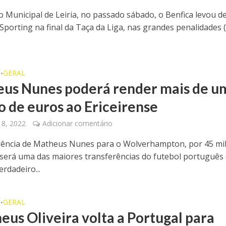
o Municipal de Leiria, no passado sábado, o Benfica levou d
Sporting na final da Taça da Liga, nas grandes penalidades (
O
GERAL
•
us Nunes poderá render mais de u
o de euros ao Ericeirense
18, 2022
Adicionar comentário
rência de Matheus Nunes para o Wolverhampton, por 45 mi
 será uma das maiores transferências do futebol português
rdadeiro...
O
GERAL
•
eus Oliveira volta a Portugal para