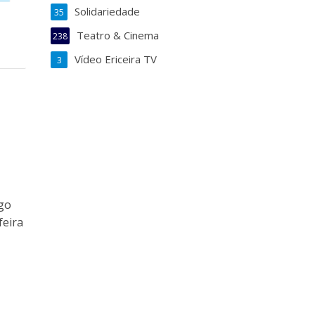
Solidariedade
35
Teatro & Cinema
238
Vídeo Ericeira TV
3
go
feira