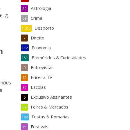
e
Astrologia
20
6-7),
Crime
68
Desporto
1.015
Direito
7
Economia
112
m
Efemérides & Curiosidades
151
Entrevistas
9
Ericeira TV
12
lhões
Escolas
89
 e
Exclusivo Assinantes
6
Feiras & Mercados
69
Festas & Romarias
182
Festivais
75