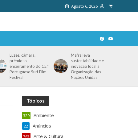
Agosto 6, 2026
Luzes, câmara…
Mafra leva
prémio: o
sustentabilidade e
encerramento do 15.ª
inovação local à
Portuguese Surf Film
Organização das
Festival
Nações Unidas
Tópicos
Ambiente
329
Anúncios
22
Arte & Cultura
767