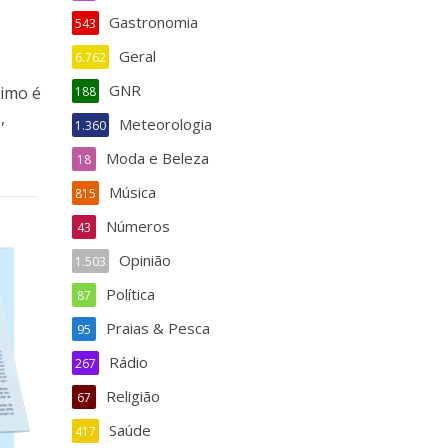
Gastronomia
543
Geral
6.762
GNR
timo é
188
,
Meteorologia
1.360
Moda e Beleza
18
Música
815
Números
43
Opinião
1.503
Política
87
Praias & Pesca
95
Rádio
267
Religião
67
Saúde
417