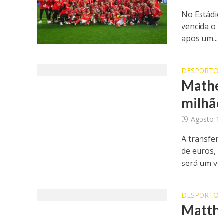
No Estádi
vencida o 
após um...
DESPORT
Mathe
milhã
Agosto 
A transfe
de euros,
será um ve
DESPORT
Matth