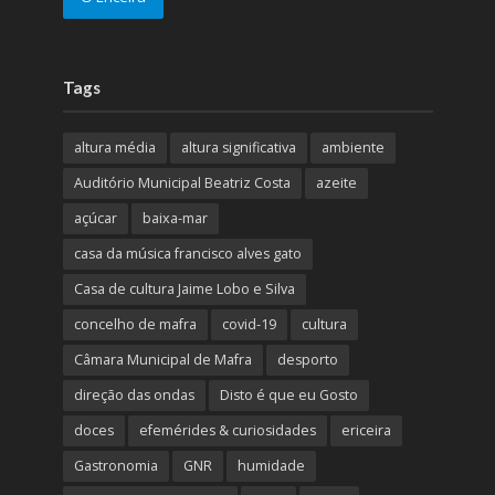
Tags
altura média
altura significativa
ambiente
Auditório Municipal Beatriz Costa
azeite
açúcar
baixa-mar
casa da música francisco alves gato
Casa de cultura Jaime Lobo e Silva
concelho de mafra
covid-19
cultura
Câmara Municipal de Mafra
desporto
direção das ondas
Disto é que eu Gosto
doces
efemérides & curiosidades
ericeira
Gastronomia
GNR
humidade