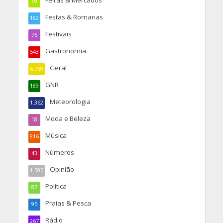
Feiras & Mercados
69
Festas & Romarias
182
Festivais
75
Gastronomia
543
Geral
6.769
GNR
189
Meteorologia
1.362
Moda e Beleza
18
Música
816
Números
43
Opinião
1.505
Política
87
Praias & Pesca
95
Rádio
267