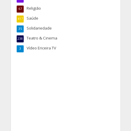
Religião
67
Saúde
417
Solidariedade
35
Teatro & Cinema
238
Vídeo Ericeira TV
3