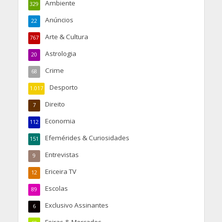
Ambiente
329
Anúncios
22
Arte & Cultura
767
Astrologia
20
Crime
68
Desporto
1.017
Direito
7
Economia
112
Efemérides & Curiosidades
151
Entrevistas
9
Ericeira TV
12
Escolas
89
Exclusivo Assinantes
6