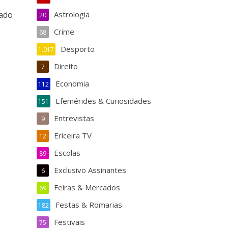
tado
Astrologia
20
Crime
68
Desporto
1.017
Direito
7
Economia
112
Efemérides & Curiosidades
151
Entrevistas
9
Ericeira TV
12
Escolas
89
Exclusivo Assinantes
6
Feiras & Mercados
69
Festas & Romarias
182
Festivais
75