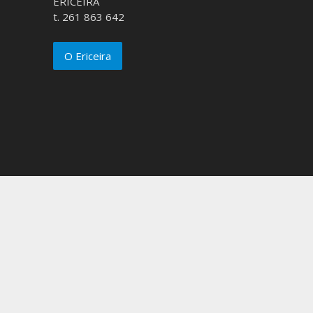
ERICEIRA
t. 261 863 642
O Ericeira