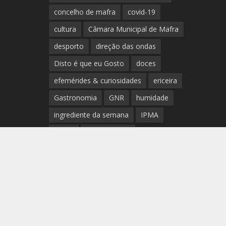
concelho de mafra
covid-19
cultura
Câmara Municipal de Mafra
desporto
direção das ondas
Disto é que eu Gosto
doces
efemérides & curiosidades
ericeira
Gastronomia
GNR
humidade
ingrediente da semana
IPMA
Mafra
meteorologia
Município de Mafra
música
nível de exposição UV
opinião
período
preia-mar
RCM
rede de teatros e cineteatros
portugueses
Rogério Batalha
Rádio
Sal