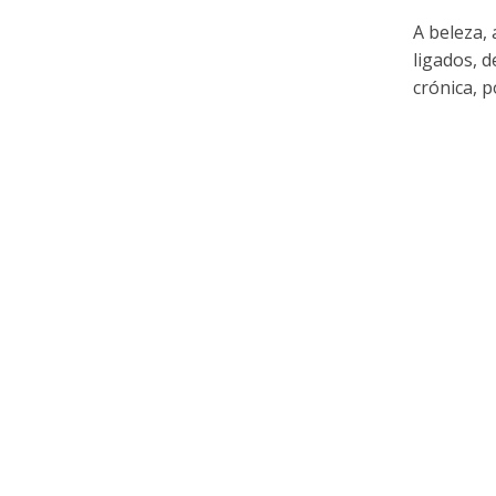
A beleza,
ligados, 
crónica, po