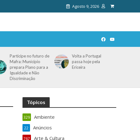
Agosto 9, 2026
Participe no futuro de
Volta a Portugal
Mafra: Município
passa hoje pela
prepara Plano para a
Ericeira
Igualdade e Não
Discriminação
Tópicos
Ambiente
329
Anúncios
22
Arte & Cultura
767