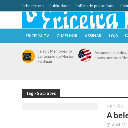
Ficha técnica
Publicidade
Política de privacidade
Cont
ERICEIRA TV
O MELHOR
ASSINAR
LOJA
Triadic Memories no
As bases de dados, 
centenário de Morton
novos pontos crític
Feldman
Tag - Sócrates
OPINIÃO
A bele
Abril 28