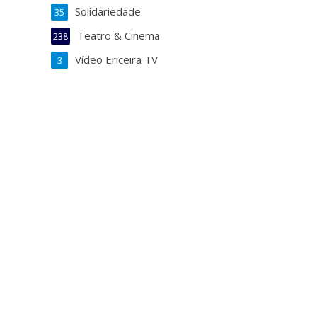
Solidariedade
35
Teatro & Cinema
238
Vídeo Ericeira TV
3