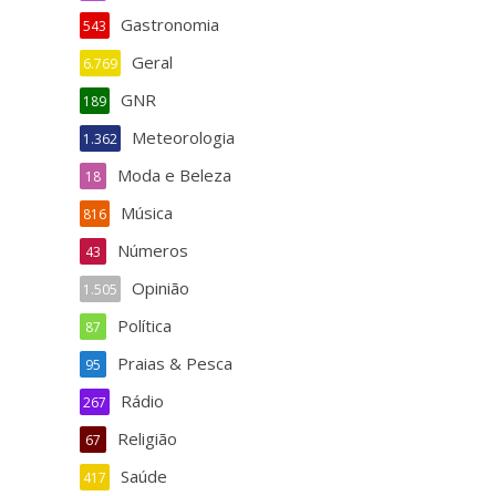
Gastronomia
543
Geral
6.769
GNR
189
Meteorologia
1.362
Moda e Beleza
18
Música
816
Números
43
Opinião
1.505
Política
87
Praias & Pesca
95
Rádio
267
Religião
67
Saúde
417