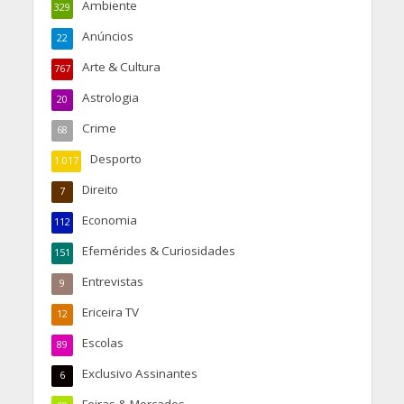
Ambiente
329
Anúncios
22
Arte & Cultura
767
Astrologia
20
Crime
68
Desporto
1.017
Direito
7
Economia
112
Efemérides & Curiosidades
151
Entrevistas
9
Ericeira TV
12
Escolas
89
Exclusivo Assinantes
6