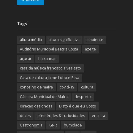
Tags
altura média
altura significativa
ambiente
Auditório Municipal Beatriz Costa
azeite
açúcar
baixa-mar
casa da música francisco alves gato
Casa de cultura Jaime Lobo e Silva
concelho de mafra
covid-19
cultura
Câmara Municipal de Mafra
desporto
direção das ondas
Disto é que eu Gosto
doces
efemérides & curiosidades
ericeira
Gastronomia
GNR
humidade