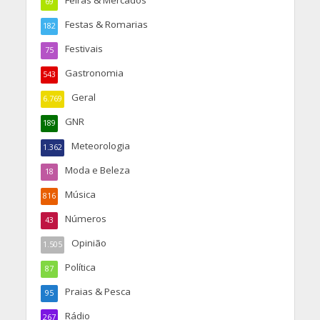
Feiras & Mercados
69
Festas & Romarias
182
Festivais
75
Gastronomia
543
Geral
6.769
GNR
189
Meteorologia
1.362
Moda e Beleza
18
Música
816
Números
43
Opinião
1.505
Política
87
Praias & Pesca
95
Rádio
267