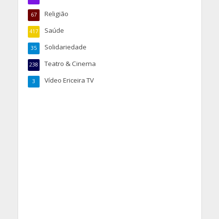
Religião
67
Saúde
417
Solidariedade
35
Teatro & Cinema
238
Vídeo Ericeira TV
3