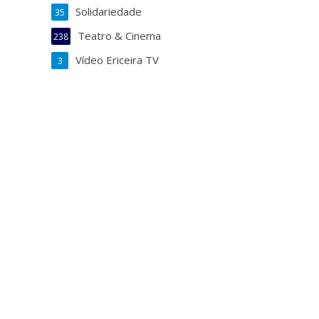
Solidariedade
35
Teatro & Cinema
238
Vídeo Ericeira TV
3