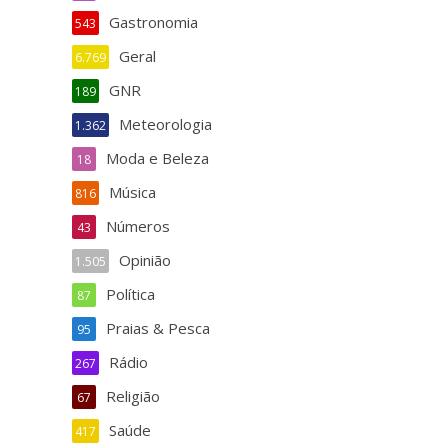
Gastronomia
543
Geral
6.769
GNR
189
Meteorologia
1.362
Moda e Beleza
18
Música
816
Números
43
Opinião
1.505
Política
87
Praias & Pesca
95
Rádio
267
Religião
67
Saúde
417