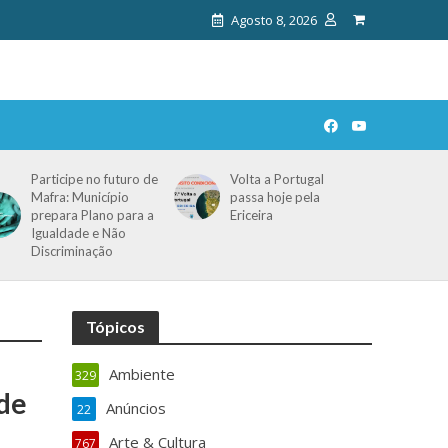
Agosto 8, 2026
Participe no futuro de
Volta a Portugal
Mafra: Município
passa hoje pela
prepara Plano para a
Ericeira
Igualdade e Não
Discriminação
Tópicos
Ambiente
329
 de
Anúncios
22
Arte & Cultura
767