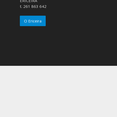
ERICEIRA
t. 261 863 642
O Ericeira