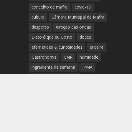
concelho de mafra
covid-19
cultura
Câmara Municipal de Mafra
desporto
direção das ondas
Disto é que eu Gosto
doces
efemérides & curiosidades
ericeira
Gastronomia
GNR
humidade
ingrediente da semana
IPMA
Mafra
meteorologia
Município de Mafra
música
nível de exposição UV
opinião
período
preia-mar
RCM
rede de teatros e cineteatros
portugueses
Rogério Batalha
Rádio
Sal