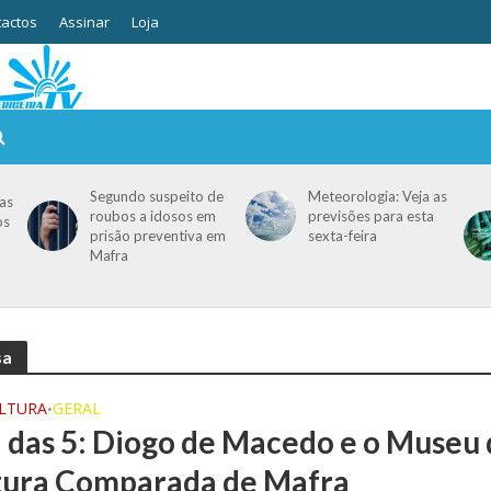
actos
Assinar
Loja
Segundo suspeito de
Meteorologia: Veja as
as
roubos a idosos em
previsões para esta
os
prisão preventiva em
sexta-feira
Mafra
sa
ULTURA
GERAL
•
 das 5: Diogo de Macedo e o Museu
tura Comparada de Mafra