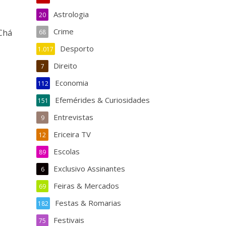
Astrologia
20
Crime
 Chá
68
Desporto
1.017
Direito
7
Economia
112
Efemérides & Curiosidades
151
Entrevistas
9
Ericeira TV
12
Escolas
89
Exclusivo Assinantes
6
Feiras & Mercados
69
Festas & Romarias
182
Festivais
75