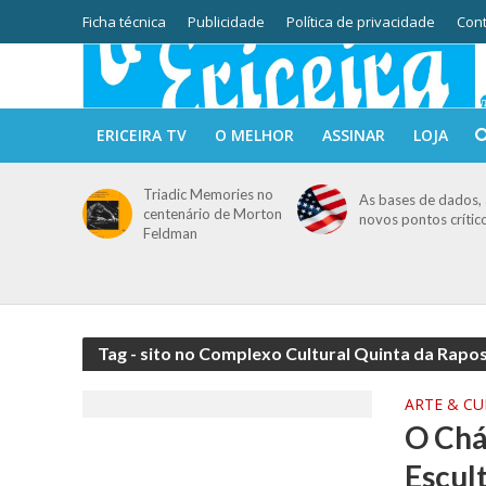
Ficha técnica
Publicidade
Política de privacidade
Cont
ERICEIRA TV
O MELHOR
ASSINAR
LOJA
Triadic Memories no
As bases de dados, 
centenário de Morton
novos pontos crític
Feldman
Tag - sito no Complexo Cultural Quinta da Rapo
ARTE & C
O Chá
Escul