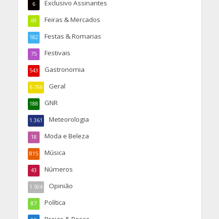
Exclusivo Assinantes
6
Feiras & Mercados
69
Festas & Romarias
182
Festivais
75
Gastronomia
543
Geral
6.766
GNR
188
Meteorologia
1.361
Moda e Beleza
18
Música
815
Números
43
Opinião
1.504
Política
87
Praias & Pesca