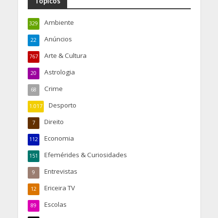
Tópicos
Ambiente
329
Anúncios
22
Arte & Cultura
767
Astrologia
20
Crime
68
Desporto
1.017
Direito
7
Economia
112
Efemérides & Curiosidades
151
Entrevistas
9
Ericeira TV
12
Escolas
89