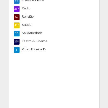
95
Rádio
267
Religião
67
Saúde
417
Solidariedade
35
Teatro & Cinema
238
Vídeo Ericeira TV
3