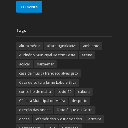
O Ericeira
Tags
altura média
altura significativa
ambiente
Auditório Municipal Beatriz Costa
azeite
açúcar
baixa-mar
casa da música francisco alves gato
Casa de cultura Jaime Lobo e Silva
concelho de mafra
covid-19
cultura
Câmara Municipal de Mafra
desporto
direção das ondas
Disto é que eu Gosto
doces
efemérides & curiosidades
ericeira