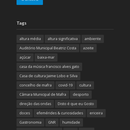
Tags
altura média
altura significativa
ambiente
Auditório Municipal Beatriz Costa
azeite
açúcar
baixa-mar
casa da música francisco alves gato
Casa de cultura Jaime Lobo e Silva
concelho de mafra
covid-19
cultura
Câmara Municipal de Mafra
desporto
direção das ondas
Disto é que eu Gosto
doces
efemérides & curiosidades
ericeira
Gastronomia
GNR
humidade