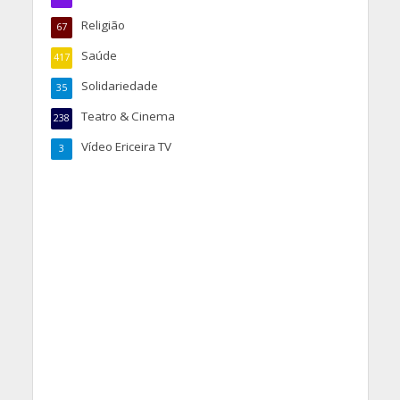
Religião
67
Saúde
417
Solidariedade
35
Teatro & Cinema
238
Vídeo Ericeira TV
3