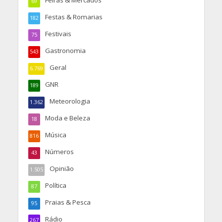
Feiras & Mercados
69
Festas & Romarias
182
Festivais
75
Gastronomia
543
Geral
6.769
GNR
189
Meteorologia
1.362
Moda e Beleza
18
Música
816
Números
43
Opinião
1.505
Política
87
Praias & Pesca
95
Rádio
267