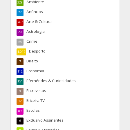
Ambiente
329
Anúncios
22
Arte & Cultura
767
Astrologia
20
Crime
68
Desporto
1.017
Direito
7
Economia
112
Efemérides & Curiosidades
151
Entrevistas
9
Ericeira TV
12
Escolas
89
Exclusivo Assinantes
6