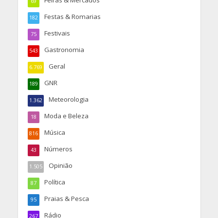
Feiras & Mercados
69
Festas & Romarias
182
Festivais
75
Gastronomia
543
Geral
6.769
GNR
189
Meteorologia
1.362
Moda e Beleza
18
Música
816
Números
43
Opinião
1.505
Política
87
Praias & Pesca
95
Rádio
267