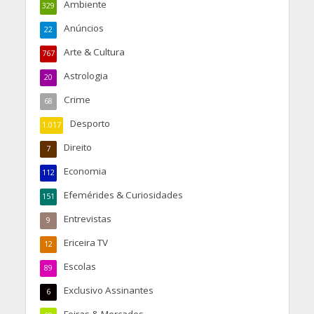
Ambiente
329
Anúncios
22
Arte & Cultura
767
Astrologia
20
Crime
68
Desporto
1.017
Direito
7
Economia
112
Efemérides & Curiosidades
151
Entrevistas
9
Ericeira TV
12
Escolas
89
Exclusivo Assinantes
6