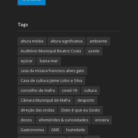
Tags
altura média
altura significativa
ambiente
Auditório Municipal Beatriz Costa
azeite
açúcar
baixa-mar
casa da música francisco alves gato
Casa de cultura Jaime Lobo e Silva
concelho de mafra
covid-19
cultura
Câmara Municipal de Mafra
desporto
direção das ondas
Disto é que eu Gosto
doces
efemérides & curiosidades
ericeira
Gastronomia
GNR
humidade