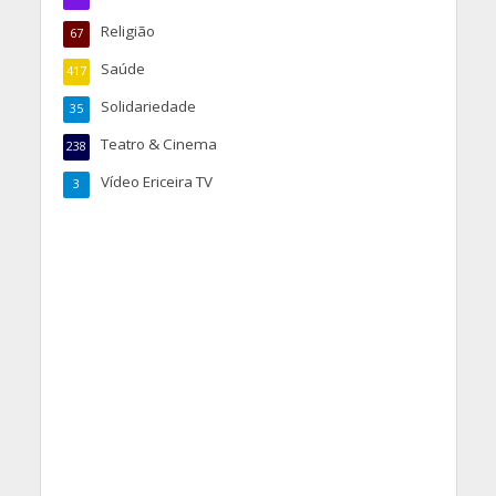
Religião
67
Saúde
417
Solidariedade
35
Teatro & Cinema
238
Vídeo Ericeira TV
3