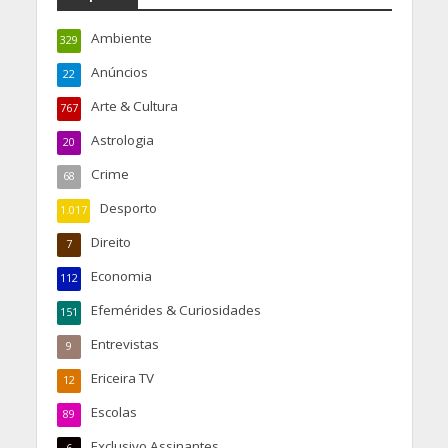
Ambiente
329
Anúncios
22
Arte & Cultura
767
Astrologia
20
Crime
68
Desporto
1.017
Direito
7
Economia
112
Efemérides & Curiosidades
151
Entrevistas
9
Ericeira TV
12
Escolas
89
Exclusivo Assinantes