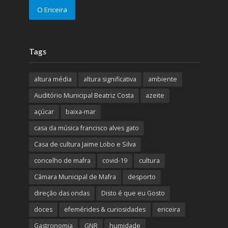
O Ericeira
Tags
altura média
altura significativa
ambiente
Auditório Municipal Beatriz Costa
azeite
açúcar
baixa-mar
casa da música francisco alves gato
Casa de cultura Jaime Lobo e Silva
concelho de mafra
covid-19
cultura
Câmara Municipal de Mafra
desporto
direção das ondas
Disto é que eu Gosto
doces
efemérides & curiosidades
ericeira
Gastronomia
GNR
humidade