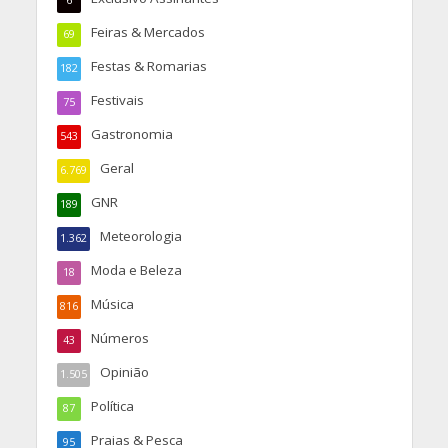
6
Feiras & Mercados
69
Festas & Romarias
182
Festivais
75
Gastronomia
543
Geral
6.769
GNR
189
Meteorologia
1.362
Moda e Beleza
18
Música
816
Números
43
Opinião
1.505
Política
87
Praias & Pesca
95