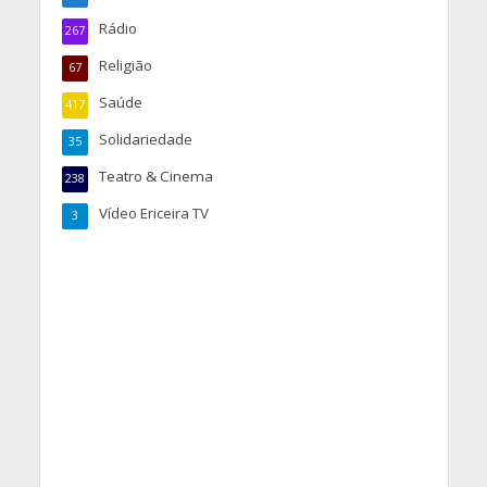
Rádio
267
Religião
67
Saúde
417
Solidariedade
35
Teatro & Cinema
238
Vídeo Ericeira TV
3