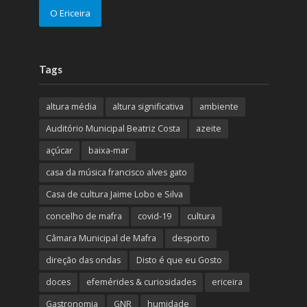
O Ericeira
Tags
altura média
altura significativa
ambiente
Auditório Municipal Beatriz Costa
azeite
açúcar
baixa-mar
casa da música francisco alves gato
Casa de cultura Jaime Lobo e Silva
concelho de mafra
covid-19
cultura
Câmara Municipal de Mafra
desporto
direção das ondas
Disto é que eu Gosto
doces
efemérides & curiosidades
ericeira
Gastronomia
GNR
humidade