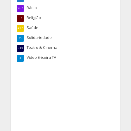
Rádio
267
Religião
67
Saúde
417
Solidariedade
35
Teatro & Cinema
238
Vídeo Ericeira TV
3