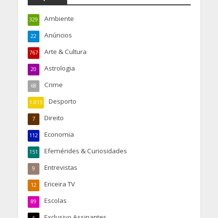
Ambiente
329
Anúncios
22
Arte & Cultura
767
Astrologia
20
Crime
68
Desporto
1.015
Direito
7
Economia
112
Efemérides & Curiosidades
151
Entrevistas
9
Ericeira TV
12
Escolas
89
Exclusivo Assinantes