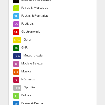
6
Feiras & Mercados
69
Festas & Romarias
182
Festivais
75
Gastronomia
543
Geral
6.762
GNR
188
Meteorologia
1.360
Moda e Beleza
18
Música
815
Números
43
Opinião
1.503
Política
87
Praias & Pesca
95