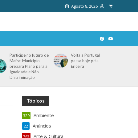
Agosto 8, 2026
Participe no futuro de
Volta a Portugal
Mafra: Município
passa hoje pela
prepara Plano para a
Ericeira
Igualdade e Não
Discriminação
Tópicos
Ambiente
329
Anúncios
22
Arte & Cultura
767