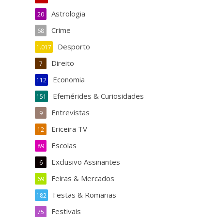
Astrologia
20
Crime
68
Desporto
1.017
Direito
7
Economia
112
Efemérides & Curiosidades
151
Entrevistas
9
Ericeira TV
12
Escolas
89
Exclusivo Assinantes
6
Feiras & Mercados
69
Festas & Romarias
182
Festivais
75