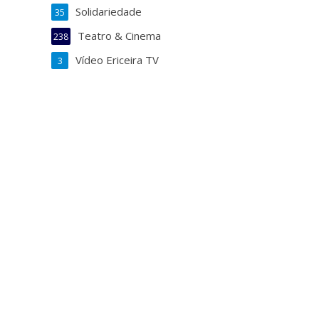
Solidariedade
35
Teatro & Cinema
238
Vídeo Ericeira TV
3