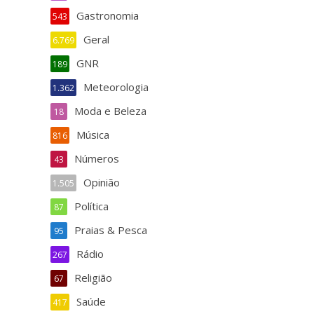
Gastronomia
543
Geral
6.769
GNR
189
Meteorologia
1.362
Moda e Beleza
18
Música
816
Números
43
Opinião
1.505
Política
87
Praias & Pesca
95
Rádio
267
Religião
67
Saúde
417