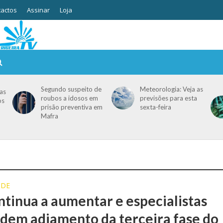
actos
Assinar
Loja
Segundo suspeito de
Meteorologia: Veja as
as
roubos a idosos em
previsões para esta
os
prisão preventiva em
sexta-feira
Mafra
ÚDE
ntinua a aumentar e especialistas
dem adiamento da terceira fase do