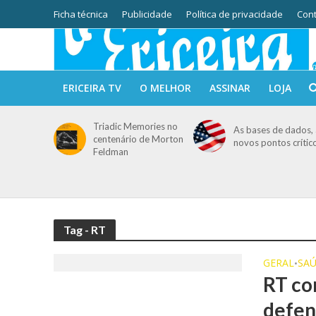
Ficha técnica
Publicidade
Política de privacidade
Cont
ERICEIRA TV
O MELHOR
ASSINAR
LOJA
Triadic Memories no
As bases de dados, 
centenário de Morton
novos pontos crític
Feldman
Tag - RT
GERAL
SA
•
RT co
defen