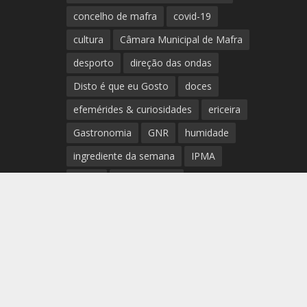
concelho de mafra
covid-19
cultura
Câmara Municipal de Mafra
desporto
direção das ondas
Disto é que eu Gosto
doces
efemérides & curiosidades
ericeira
Gastronomia
GNR
humidade
ingrediente da semana
IPMA
Mafra
meteorologia
Município de Mafra
música
nível de exposição UV
opinião
período
preia-mar
RCM
rede de teatros e cineteatros
portugueses
Rogério Batalha
Rádio
Sal