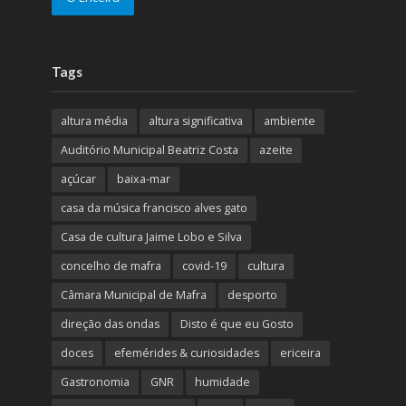
Tags
altura média
altura significativa
ambiente
Auditório Municipal Beatriz Costa
azeite
açúcar
baixa-mar
casa da música francisco alves gato
Casa de cultura Jaime Lobo e Silva
concelho de mafra
covid-19
cultura
Câmara Municipal de Mafra
desporto
direção das ondas
Disto é que eu Gosto
doces
efemérides & curiosidades
ericeira
Gastronomia
GNR
humidade