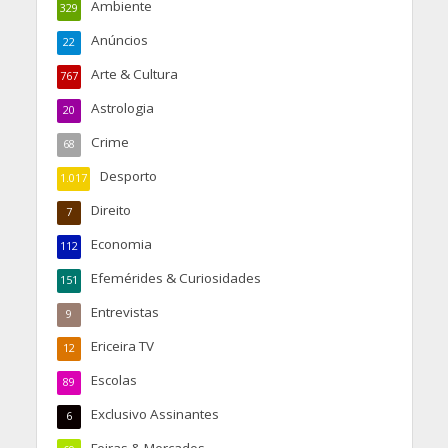
Ambiente
329
Anúncios
22
Arte & Cultura
767
Astrologia
20
Crime
68
Desporto
1.017
Direito
7
Economia
112
Efemérides & Curiosidades
151
Entrevistas
9
Ericeira TV
12
Escolas
89
Exclusivo Assinantes
6