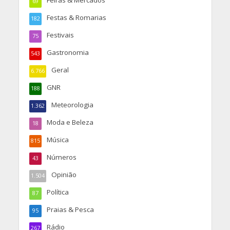
Feiras & Mercados
69
Festas & Romarias
182
Festivais
75
Gastronomia
543
Geral
6.766
GNR
188
Meteorologia
1.362
Moda e Beleza
18
Música
815
Números
43
Opinião
1.504
Política
87
Praias & Pesca
95
Rádio
267