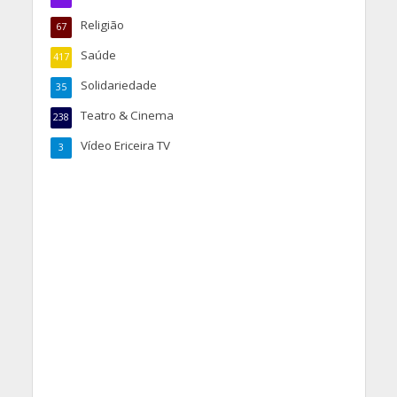
Religião
67
Saúde
417
Solidariedade
35
Teatro & Cinema
238
Vídeo Ericeira TV
3