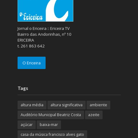
Jornal o Ericeira :: Ericeira TV
Bairro das Andorinhas, nº 10
ERICEIRA
t. 261 863 642
O Ericeira
Tags
altura média
altura significativa
ambiente
Auditório Municipal Beatriz Costa
azeite
açúcar
baixa-mar
casa da música francisco alves gato