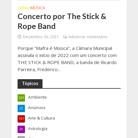
GERAL
MÚSICA
•
Concerto por The Stick &
Rope Band
Dezembro 30, 2021
Adicionar comentário
Porque “Mafra é Música”, a Câmara Municipal
assinala o início de 2022 com um concerto com
THE STICK & ROPE BAND, a banda de Ricardo
Parreira, Frederico...
Tópicos
Ambiente
329
Anúncios
22
Arte & Cultura
767
Astrologia
20