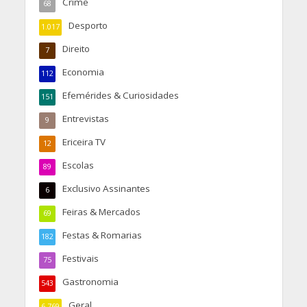
Crime
68
Desporto
1.017
Direito
7
Economia
112
Efemérides & Curiosidades
151
Entrevistas
9
Ericeira TV
12
Escolas
89
Exclusivo Assinantes
6
Feiras & Mercados
69
Festas & Romarias
182
Festivais
75
Gastronomia
543
Geral
6.769