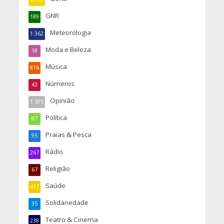
GNR
189
Meteorologia
1.362
Moda e Beleza
18
Música
816
Números
43
Opinião
1.505
Política
87
Praias & Pesca
95
Rádio
267
Religião
67
Saúde
417
Solidariedade
35
Teatro & Cinema
238