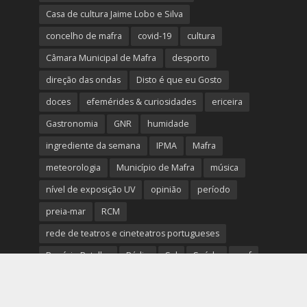
Casa de cultura Jaime Lobo e Silva
concelho de mafra
covid-19
cultura
Câmara Municipal de Mafra
desporto
direção das ondas
Disto é que eu Gosto
doces
efemérides & curiosidades
ericeira
Gastronomia
GNR
humidade
ingrediente da semana
IPMA
Mafra
meteorologia
Município de Mafra
música
nível de exposição UV
opinião
período
preia-mar
RCM
rede de teatros e cineteatros portugueses
Rogério Batalha
Rádio
Sal
Saúde
surf
temperatura
temperatura média da água
tábua das marés
Ucrânia
vento
visibilidade