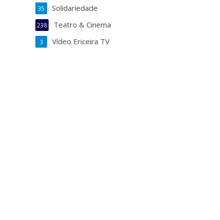
Solidariedade
35
Teatro & Cinema
238
Vídeo Ericeira TV
3