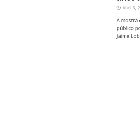
Abril 3, 
A mostra 
público p
Jaime Lobo