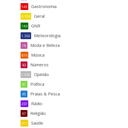
Gastronomia
543
Geral
6.769
GNR
189
Meteorologia
1.362
Moda e Beleza
18
Música
816
Números
43
Opinião
1.505
Política
87
Praias & Pesca
95
Rádio
267
Religião
67
Saúde
417