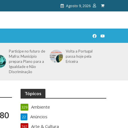
Agosto 9, 2026
Participe no futuro de
Volta a Portugal
Mafra: Município
passa hoje pela
prepara Plano para a
Ericeira
Igualdade e Não
Discriminação
Tópicos
Ambiente
329
 80
Anúncios
22
Arte & Cultura
767