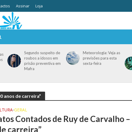
actos
Assinar
Loja
Segundo suspeito de
Meteorologia: Veja as
as
roubos a idosos em
previsões para esta
os
prisão preventiva em
sexta-feira
Mafra
0 anos de carreira”
ULTURA
GERAL
•
atos Contados de Ruy de Carvalho –
de carreira”