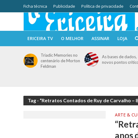
Ficha técnica
Publicidade
Política de privacidade
Cont
ERICEIRA TV
O MELHOR
ASSINAR
LOJA
Triadic Memories no
As bases de dados, 
centenário de Morton
novos pontos crític
Feldman
Tag - “Retratos Contados de Ruy de Carvalho – 8
ARTE & C
“Retr
anos 