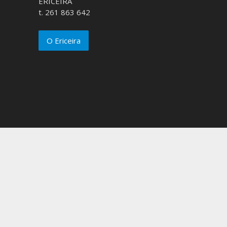
ERICEIRA
t. 261 863 642
O Ericeira