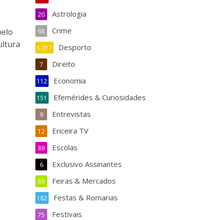
Astrologia
20
Crime
pelo
68
ultura
Desporto
1.017
Direito
7
Economia
112
Efemérides & Curiosidades
151
Entrevistas
9
Ericeira TV
12
Escolas
89
Exclusivo Assinantes
6
Feiras & Mercados
69
Festas & Romarias
182
Festivais
75