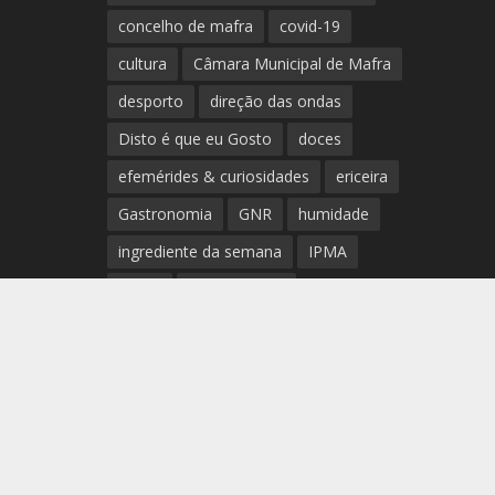
concelho de mafra
covid-19
cultura
Câmara Municipal de Mafra
desporto
direção das ondas
Disto é que eu Gosto
doces
efemérides & curiosidades
ericeira
Gastronomia
GNR
humidade
ingrediente da semana
IPMA
Mafra
meteorologia
Município de Mafra
música
nível de exposição UV
opinião
período
preia-mar
RCM
rede de teatros e cineteatros
portugueses
Rogério Batalha
Rádio
Sal