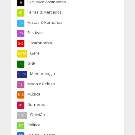
Exclusivo Assinantes
6
Feiras & Mercados
69
Festas & Romarias
182
Festivais
75
Gastronomia
543
Geral
6.769
GNR
189
Meteorologia
1.362
Moda e Beleza
18
Música
816
Números
43
Opinião
1.505
Política
87
Praias & Pesca