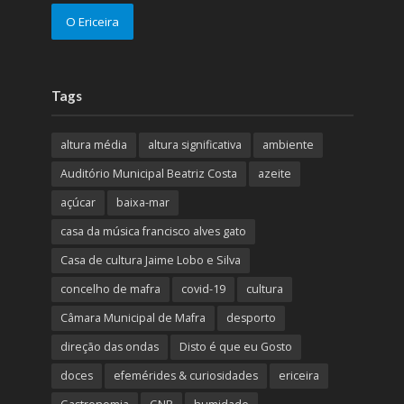
O Ericeira
Tags
altura média
altura significativa
ambiente
Auditório Municipal Beatriz Costa
azeite
açúcar
baixa-mar
casa da música francisco alves gato
Casa de cultura Jaime Lobo e Silva
concelho de mafra
covid-19
cultura
Câmara Municipal de Mafra
desporto
direção das ondas
Disto é que eu Gosto
doces
efemérides & curiosidades
ericeira