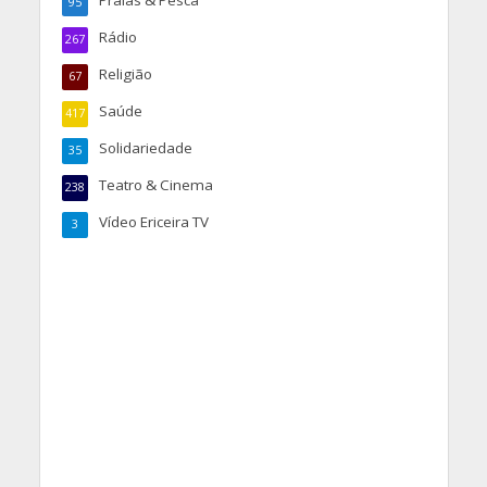
95
Rádio
267
Religião
67
Saúde
417
Solidariedade
35
Teatro & Cinema
238
Vídeo Ericeira TV
3