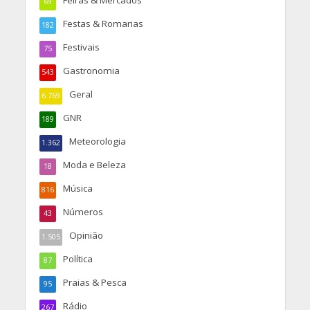
Feiras & Mercados
69
Festas & Romarias
182
Festivais
75
Gastronomia
543
Geral
6.769
GNR
189
Meteorologia
1.362
Moda e Beleza
18
Música
816
Números
43
Opinião
1.505
Política
87
Praias & Pesca
95
Rádio
267