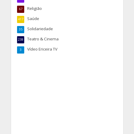
Religião
67
Saúde
417
Solidariedade
35
Teatro & Cinema
238
Vídeo Ericeira TV
3