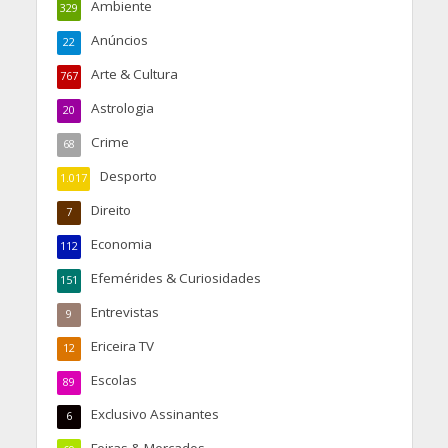
Ambiente
329
Anúncios
22
Arte & Cultura
767
Astrologia
20
Crime
68
Desporto
1.017
Direito
7
Economia
112
Efemérides & Curiosidades
151
Entrevistas
9
Ericeira TV
12
Escolas
89
Exclusivo Assinantes
6