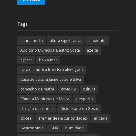
Tags
altura média
altura significativa
ambiente
Auditório Municipal Beatriz Costa
azeite
açúcar
baixa-mar
casa da música francisco alves gato
Casa de cultura Jaime Lobo e Silva
concelho de mafra
covid-19
cultura
Câmara Municipal de Mafra
desporto
direção das ondas
Disto é que eu Gosto
doces
efemérides & curiosidades
ericeira
Gastronomia
GNR
humidade