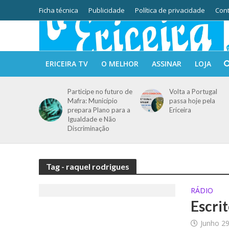
Ficha técnica
Publicidade
Política de privacidade
Cont
ERICEIRA TV
O MELHOR
ASSINAR
LOJA
Participe no futuro de
Volta a Portugal
Mafra: Município
passa hoje pela
prepara Plano para a
Ericeira
Igualdade e Não
Discriminação
Tag - raquel rodrigues
RÁDIO
Escri
Junho 29