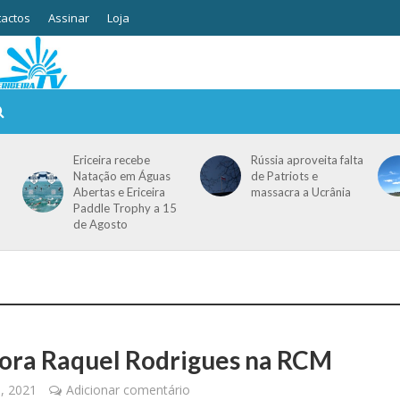
actos
Assinar
Loja
Ericeira recebe
Rússia aproveita falta
Natação em Águas
de Patriots e
Abertas e Ericeira
massacra a Ucrânia
Paddle Trophy a 15
de Agosto
tora Raquel Rodrigues na RCM
, 2021
Adicionar comentário