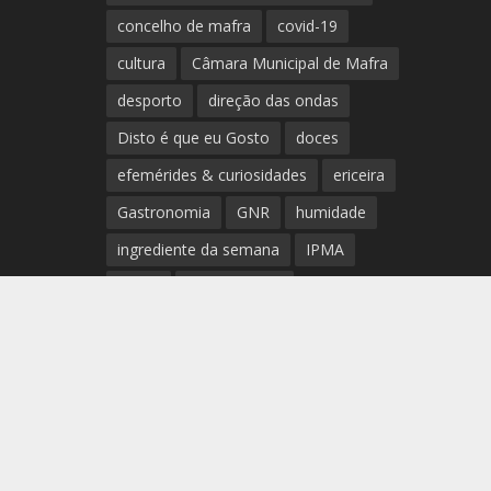
concelho de mafra
covid-19
cultura
Câmara Municipal de Mafra
desporto
direção das ondas
Disto é que eu Gosto
doces
efemérides & curiosidades
ericeira
Gastronomia
GNR
humidade
ingrediente da semana
IPMA
Mafra
meteorologia
Município de Mafra
música
nível de exposição UV
opinião
período
preia-mar
RCM
rede de teatros e cineteatros
portugueses
Rogério Batalha
Rádio
Sal