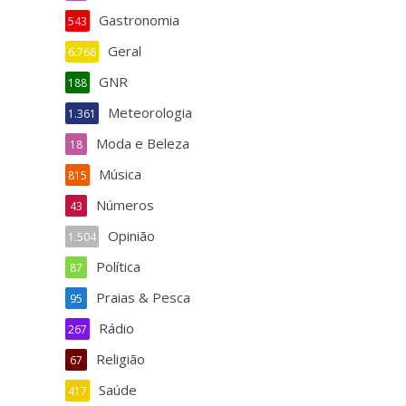
Gastronomia
543
Geral
6.766
GNR
188
Meteorologia
1.361
Moda e Beleza
18
Música
815
Números
43
Opinião
1.504
Política
87
Praias & Pesca
95
Rádio
267
Religião
67
Saúde
417