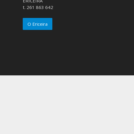
ERICEIRA
t. 261 863 642
O Ericeira