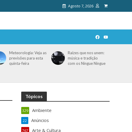
Agosto 7, 2026
Meteorologia: Veja as
Raízes que nos unem:
previsões para esta
música e tradição
quinta-feira
com os Ningue Ningue
Tópicos
Ambiente
329
Anúncios
22
Arte & Cultura
767