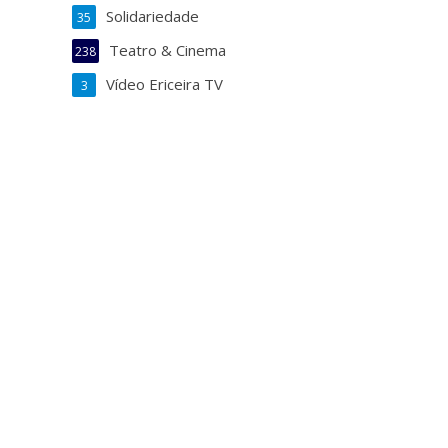
Solidariedade
35
Teatro & Cinema
238
Vídeo Ericeira TV
3