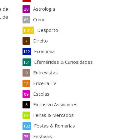
a de
Astrologia
20
, de
Crime
68
Desporto
1.017
Direito
7
Economia
112
Efemérides & Curiosidades
151
Entrevistas
9
Ericeira TV
12
Escolas
89
Exclusivo Assinantes
6
Feiras & Mercados
69
Festas & Romarias
182
Festivais
75