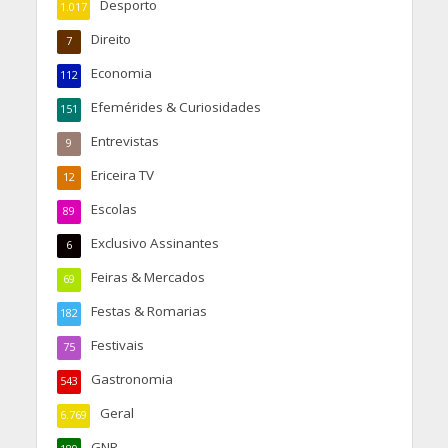
Desporto
1.017
Direito
7
Economia
112
Efemérides & Curiosidades
151
Entrevistas
9
Ericeira TV
12
Escolas
89
Exclusivo Assinantes
6
Feiras & Mercados
69
Festas & Romarias
182
Festivais
75
Gastronomia
543
Geral
6.769
GNR