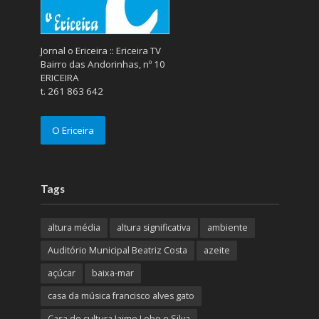
Jornal o Ericeira :: Ericeira TV
Bairro das Andorinhas, nº 10
ERICEIRA
t. 261 863 642
O Ericeira
Tags
altura média
altura significativa
ambiente
Auditório Municipal Beatriz Costa
azeite
açúcar
baixa-mar
casa da música francisco alves gato
Casa de cultura Jaime Lobo e Silva