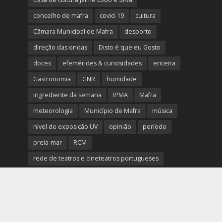
concelho de mafra
covid-19
cultura
Câmara Municipal de Mafra
desporto
direção das ondas
Disto é que eu Gosto
doces
efemérides & curiosidades
ericeira
Gastronomia
GNR
humidade
ingrediente da semana
IPMA
Mafra
meteorologia
Município de Mafra
música
nível de exposição UV
opinião
período
preia-mar
RCM
rede de teatros e cineteatros portugueses
Rogério Batalha
Rádio
Sal
Saúde
surf
temperatura
temperatura média da água
tábua das marés
Ucrânia
vento
visibilidade