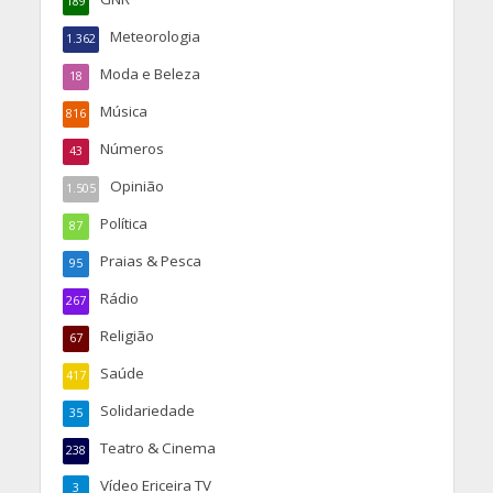
189
Meteorologia
1.362
Moda e Beleza
18
Música
816
Números
43
Opinião
1.505
Política
87
Praias & Pesca
95
Rádio
267
Religião
67
Saúde
417
Solidariedade
35
Teatro & Cinema
238
Vídeo Ericeira TV
3