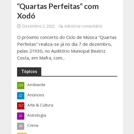
“Quartas Perfeitas” com
Xodó
Dezembro 2, 2022
Adicionar comentário
O próximo concerto do Ciclo de Música “Quartas
Perfeitas” realiza-se já no dia 7 de dezembro,
pelas 21h30, no Auditório Municipal Beatriz
Costa, em Mafra, com...
Tópicos
Ambiente
329
Anúncios
22
Arte & Cultura
767
Astrologia
20
Crime
68