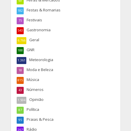
Feiras & Mercados
69
Festas & Romarias
182
Festivais
75
Gastronomia
543
Geral
6.766
GNR
188
Meteorologia
1.361
Moda e Beleza
18
Música
815
Números
43
Opinião
1.504
Política
87
Praias & Pesca
95
Rádio
267