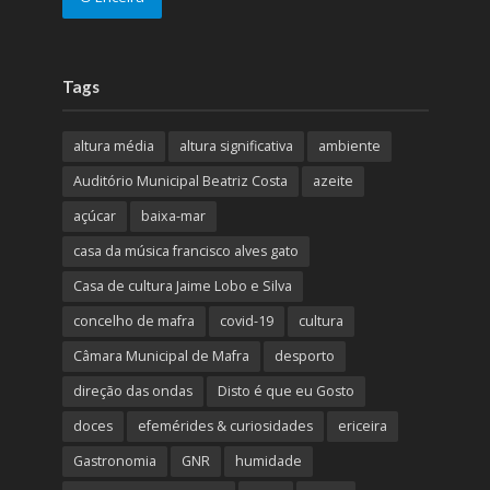
Tags
altura média
altura significativa
ambiente
Auditório Municipal Beatriz Costa
azeite
açúcar
baixa-mar
casa da música francisco alves gato
Casa de cultura Jaime Lobo e Silva
concelho de mafra
covid-19
cultura
Câmara Municipal de Mafra
desporto
direção das ondas
Disto é que eu Gosto
doces
efemérides & curiosidades
ericeira
Gastronomia
GNR
humidade