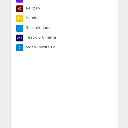
Religião
67
Saúde
417
Solidariedade
35
Teatro & Cinema
238
Vídeo Ericeira TV
3