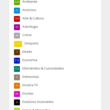
Ambiente
329
Anúncios
22
Arte & Cultura
767
Astrologia
20
Crime
68
Desporto
1.017
Direito
7
Economia
112
Efemérides & Curiosidades
151
Entrevistas
9
Ericeira TV
12
Escolas
89
Exclusivo Assinantes
6