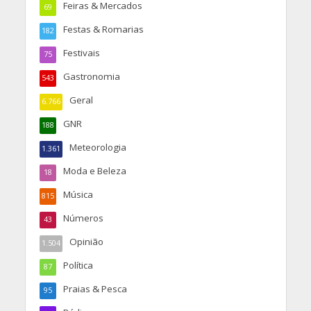
Feiras & Mercados
69
Festas & Romarias
182
Festivais
75
Gastronomia
543
Geral
6.766
GNR
188
Meteorologia
1.361
Moda e Beleza
18
Música
815
Números
43
Opinião
1.504
Política
87
Praias & Pesca
95