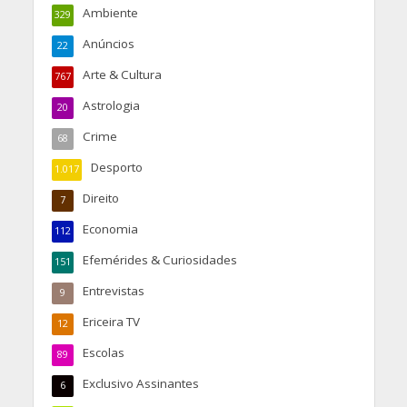
Ambiente
329
Anúncios
22
Arte & Cultura
767
Astrologia
20
Crime
68
Desporto
1.017
Direito
7
Economia
112
Efemérides & Curiosidades
151
Entrevistas
9
Ericeira TV
12
Escolas
89
Exclusivo Assinantes
6