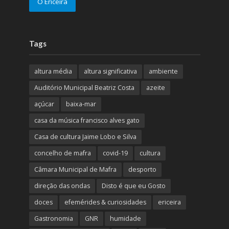
O Ericeira
Tags
altura média
altura significativa
ambiente
Auditório Municipal Beatriz Costa
azeite
açúcar
baixa-mar
casa da música francisco alves gato
Casa de cultura Jaime Lobo e Silva
concelho de mafra
covid-19
cultura
Câmara Municipal de Mafra
desporto
direção das ondas
Disto é que eu Gosto
doces
efemérides & curiosidades
ericeira
Gastronomia
GNR
humidade