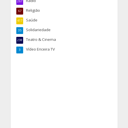
Rádio
267
Religião
67
Saúde
417
Solidariedade
35
Teatro & Cinema
238
Vídeo Ericeira TV
3