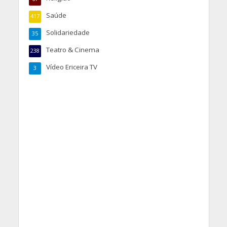
Saúde
417
Solidariedade
35
Teatro & Cinema
238
Vídeo Ericeira TV
3