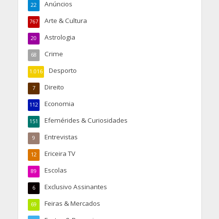
Anúncios
22
Arte & Cultura
767
Astrologia
20
Crime
68
Desporto
1.016
Direito
7
Economia
112
Efemérides & Curiosidades
151
Entrevistas
9
Ericeira TV
12
Escolas
89
Exclusivo Assinantes
6
Feiras & Mercados
69