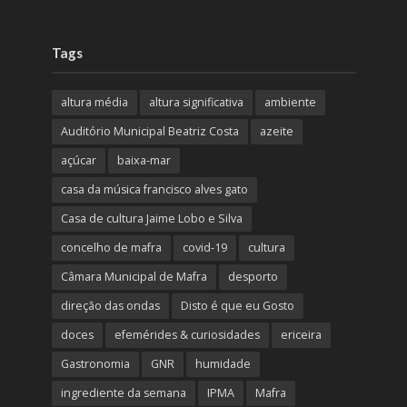
Tags
altura média
altura significativa
ambiente
Auditório Municipal Beatriz Costa
azeite
açúcar
baixa-mar
casa da música francisco alves gato
Casa de cultura Jaime Lobo e Silva
concelho de mafra
covid-19
cultura
Câmara Municipal de Mafra
desporto
direção das ondas
Disto é que eu Gosto
doces
efemérides & curiosidades
ericeira
Gastronomia
GNR
humidade
ingrediente da semana
IPMA
Mafra