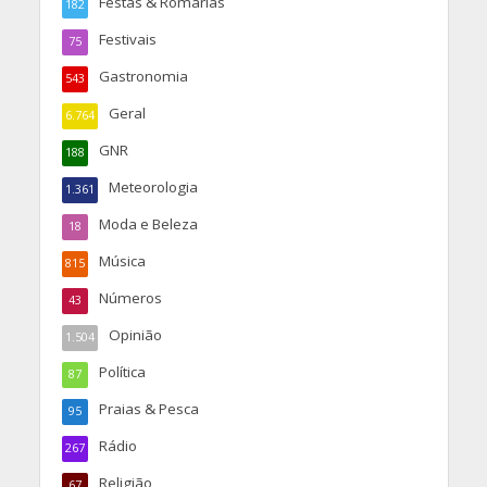
Festas & Romarias
182
Festivais
75
Gastronomia
543
Geral
6.764
GNR
188
Meteorologia
1.361
Moda e Beleza
18
Música
815
Números
43
Opinião
1.504
Política
87
Praias & Pesca
95
Rádio
267
Religião
67