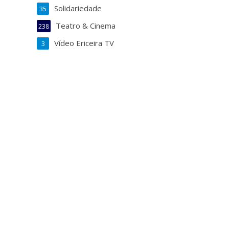
Solidariedade
35
Teatro & Cinema
238
Vídeo Ericeira TV
3