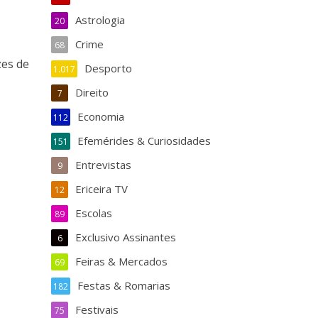
Astrologia
20
Crime
68
zes de
Desporto
1.017
Direito
7
Economia
112
Efemérides & Curiosidades
151
Entrevistas
9
Ericeira TV
12
Escolas
89
Exclusivo Assinantes
6
Feiras & Mercados
69
Festas & Romarias
182
Festivais
75