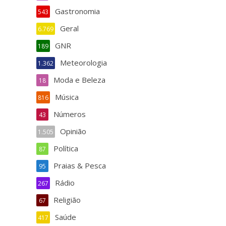
Gastronomia
543
Geral
6.769
GNR
189
Meteorologia
1.362
Moda e Beleza
18
Música
816
Números
43
Opinião
1.505
Política
87
Praias & Pesca
95
Rádio
267
Religião
67
Saúde
417