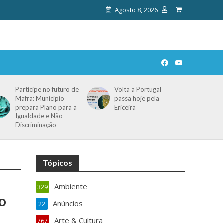
Agosto 8, 2026
Participe no futuro de
Volta a Portugal
Mafra: Município
passa hoje pela
prepara Plano para a
Ericeira
Igualdade e Não
Discriminação
Tópicos
Ambiente
329
ão
Anúncios
22
Arte & Cultura
767