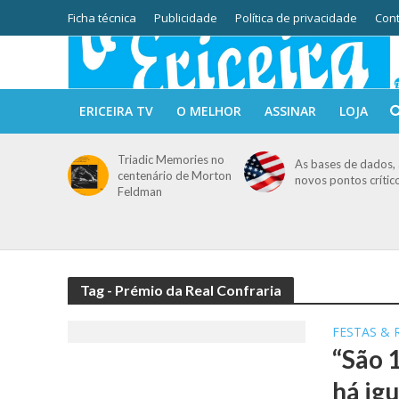
Ficha técnica
Publicidade
Política de privacidade
Cont
ERICEIRA TV
O MELHOR
ASSINAR
LOJA
Triadic Memories no
As bases de dados, 
centenário de Morton
novos pontos crític
Feldman
Tag - Prémio da Real Confraria
FESTAS & 
“São 
há igu