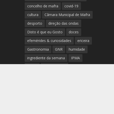
concelho de mafra
covid-19
cultura
Câmara Municipal de Mafra
desporto
direção das ondas
Disto é que eu Gosto
doces
efemérides & curiosidades
ericeira
Gastronomia
GNR
humidade
ingrediente da semana
IPMA
Mafra
meteorologia
Município de Mafra
música
nível de exposição UV
opinião
período
preia-mar
RCM
rede de teatros e cineteatros
portugueses
Rogério Batalha
Rádio
Sal