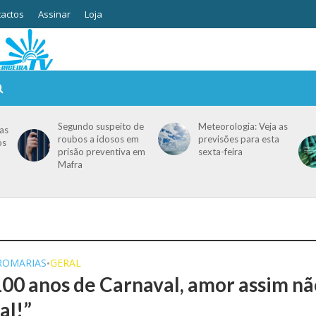
actos
Assinar
Loja
Segundo suspeito de
Meteorologia: Veja as
as
roubos a idosos em
previsões para esta
os
prisão preventiva em
sexta-feira
Mafra
ROMARIAS
GERAL
•
100 anos de Carnaval, amor assim n
al!”