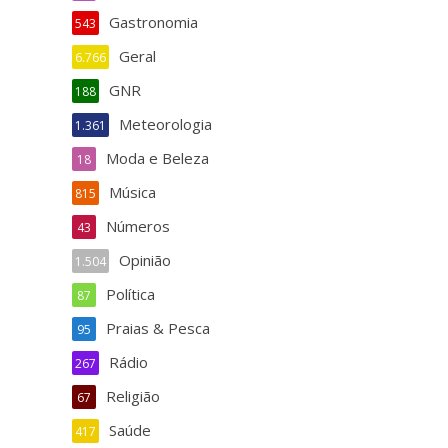
Gastronomia
543
Geral
6.766
GNR
188
Meteorologia
1.361
Moda e Beleza
18
Música
815
Números
43
Opinião
1.504
Política
87
Praias & Pesca
95
Rádio
267
Religião
67
Saúde
417