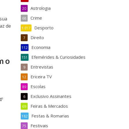
Astrologia
20
Crime
 sua
68
faz de
Desporto
1.017
Direito
7
Economia
112
Efemérides & Curiosidades
151
m o
Entrevistas
9
Ericeira TV
12
Escolas
89
Exclusivo Assinantes
6
4º
Feiras & Mercados
69
Festas & Romarias
182
Festivais
75