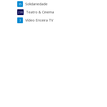
Solidariedade
35
Teatro & Cinema
238
Vídeo Ericeira TV
3