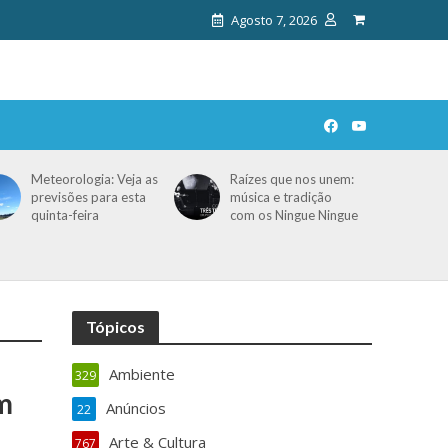
Agosto 7, 2026
Meteorologia: Veja as
Raízes que nos unem:
previsões para esta
música e tradição
quinta-feira
com os Ningue Ningue
Tópicos
Ambiente
329
m
Anúncios
22
Arte & Cultura
767