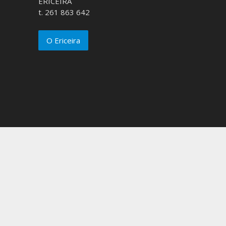
ERICEIRA
t. 261 863 642
O Ericeira