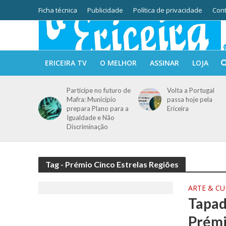
Ficha técnica
Publicidade
Política de privacidade
Cont
ERICEIRA TV
O MELHOR
ASSINAR
LOJA
Participe no futuro de
Volta a Portugal
Mafra: Município
passa hoje pela
prepara Plano para a
Ericeira
Igualdade e Não
Discriminação
Tag - Prémio Cinco Estrelas Regiões
ARTE & C
Tapad
Prémi