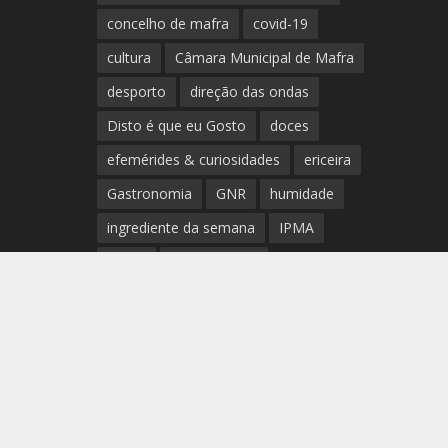
concelho de mafra
covid-19
cultura
Câmara Municipal de Mafra
desporto
direção das ondas
Disto é que eu Gosto
doces
efemérides & curiosidades
ericeira
Gastronomia
GNR
humidade
ingrediente da semana
IPMA
Mafra
meteorologia
Município de Mafra
música
nível de exposição UV
opinião
período
preia-mar
RCM
rede de teatros e cineteatros
portugueses
Rogério Batalha
Rádio
Sal