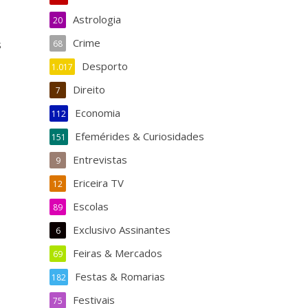
Astrologia
20
Crime
s
68
Desporto
1.017
Direito
7
Economia
112
Efemérides & Curiosidades
151
Entrevistas
9
Ericeira TV
12
Escolas
89
Exclusivo Assinantes
6
Feiras & Mercados
69
Festas & Romarias
182
Festivais
75