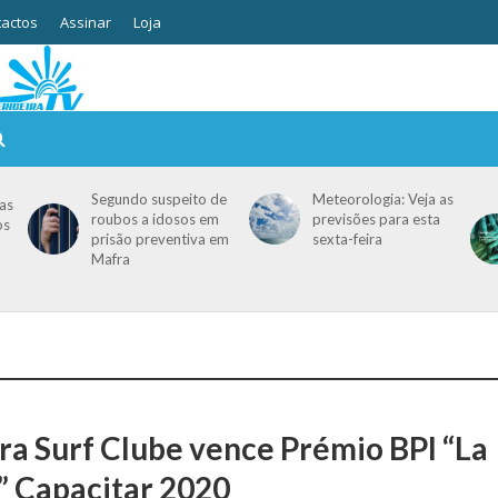
actos
Assinar
Loja
Segundo suspeito de
Meteorologia: Veja as
as
roubos a idosos em
previsões para esta
os
prisão preventiva em
sexta-feira
Mafra
O
ira Surf Clube vence Prémio BPI “La
” Capacitar 2020