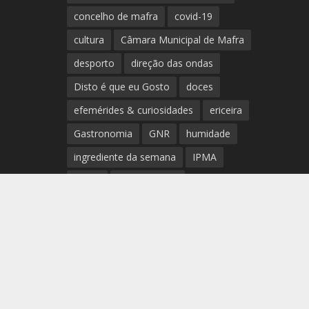
concelho de mafra
covid-19
cultura
Câmara Municipal de Mafra
desporto
direção das ondas
Disto é que eu Gosto
doces
efemérides & curiosidades
ericeira
Gastronomia
GNR
humidade
ingrediente da semana
IPMA
Mafra
meteorologia
Município de Mafra
música
nível de exposição UV
opinião
período
preia-mar
RCM
rede de teatros e cineteatros
portugueses
Rogério Batalha
Rádio
Sal