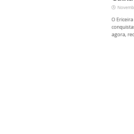
Novembr
O Ericeir
conquista
agora, rec