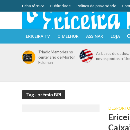
Ficha técnica
Publicidade
Política de privacidade
Cont
ERICEIRA TV
O MELHOR
ASSINAR
LOJA
Triadic Memories no
As bases de dados, 
centenário de Morton
novos pontos crític
Feldman
Tag - prémio BPI
DESPORT
Erice
Caixa