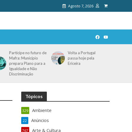
Agosto 7, 2026
Participe no futuro de
Volta a Portugal
Mafra: Município
passa hoje pela
prepara Plano para a
Ericeira
Igualdade e Não
Discriminação
Tópicos
Ambiente
329
Anúncios
22
Arte & Cultura
767