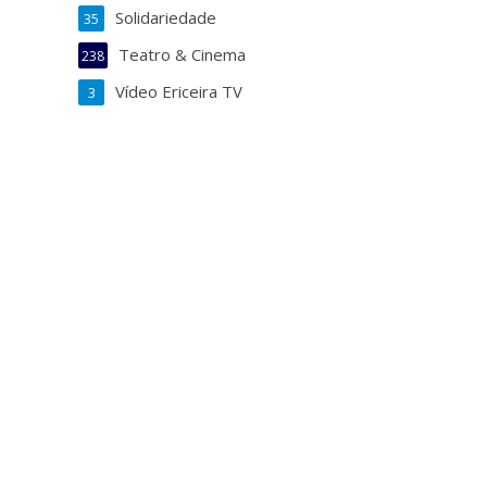
Solidariedade
35
Teatro & Cinema
238
Vídeo Ericeira TV
3