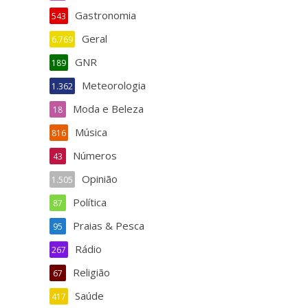
Gastronomia
543
Geral
6.769
GNR
189
Meteorologia
1.362
Moda e Beleza
18
Música
816
Números
43
Opinião
1.505
Política
87
Praias & Pesca
95
Rádio
267
Religião
67
Saúde
417