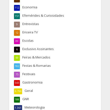
Economia
112
Efemérides & Curiosidades
151
Entrevistas
9
Ericeira TV
12
Escolas
89
Exclusivo Assinantes
6
Feiras & Mercados
69
Festas & Romarias
182
Festivais
75
Gastronomia
543
Geral
6.766
GNR
188
Meteorologia
1.361