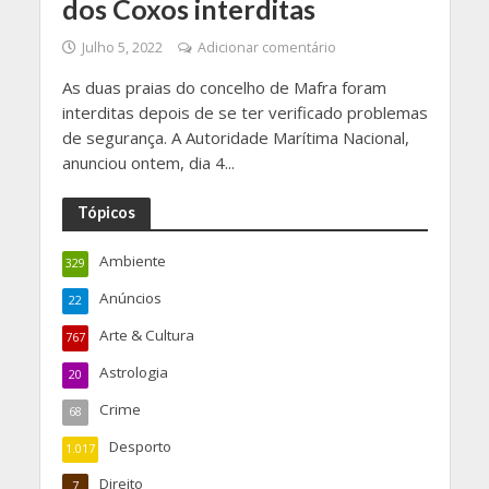
dos Coxos interditas
Julho 5, 2022
Adicionar comentário
As duas praias do concelho de Mafra foram
interditas depois de se ter verificado problemas
de segurança. A Autoridade Marítima Nacional,
anunciou ontem, dia 4...
Tópicos
Ambiente
329
Anúncios
22
Arte & Cultura
767
Astrologia
20
Crime
68
Desporto
1.017
Direito
7