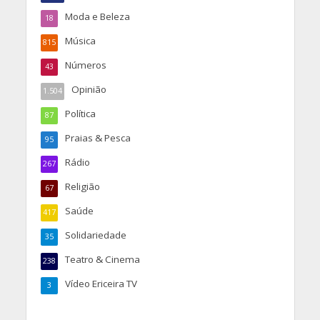
Moda e Beleza
18
Música
815
Números
43
Opinião
1.504
Política
87
Praias & Pesca
95
Rádio
267
Religião
67
Saúde
417
Solidariedade
35
Teatro & Cinema
238
Vídeo Ericeira TV
3