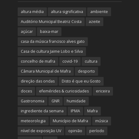
altura média
altura significativa
ambiente
Auditório Municipal Beatriz Costa
azeite
açúcar
baixa-mar
casa da música francisco alves gato
Casa de cultura Jaime Lobo e Silva
concelho de mafra
covid-19
cultura
Câmara Municipal de Mafra
desporto
direção das ondas
Disto é que eu Gosto
doces
efemérides & curiosidades
ericeira
Gastronomia
GNR
humidade
ingrediente da semana
IPMA
Mafra
meteorologia
Município de Mafra
música
nível de exposição UV
opinião
período