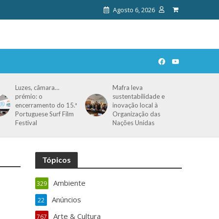
Agosto 6, 2026
Luzes, câmara…
Mafra leva
prémio: o
sustentabilidade e
encerramento do 15.ª
inovação local à
Portuguese Surf Film
Organização das
Festival
Nações Unidas
Tópicos
Ambiente
329
Anúncios
22
Arte & Cultura
767