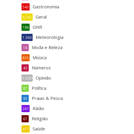
Gastronomia
543
Geral
6.762
GNR
188
Meteorologia
1.360
Moda e Beleza
18
Música
815
Números
43
Opinião
1.503
Política
87
Praias & Pesca
95
Rádio
267
Religião
67
Saúde
417