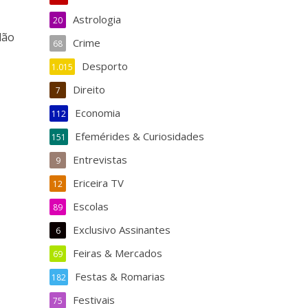
Astrologia
20
dão
Crime
68
Desporto
1.015
Direito
7
Economia
112
Efemérides & Curiosidades
151
Entrevistas
9
Ericeira TV
12
Escolas
89
Exclusivo Assinantes
6
Feiras & Mercados
69
Festas & Romarias
182
Festivais
75