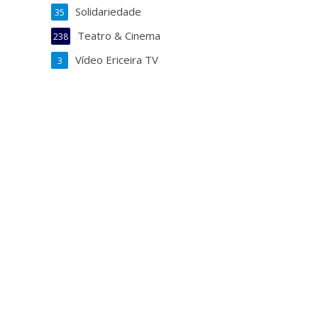
Solidariedade
35
Teatro & Cinema
238
Vídeo Ericeira TV
3