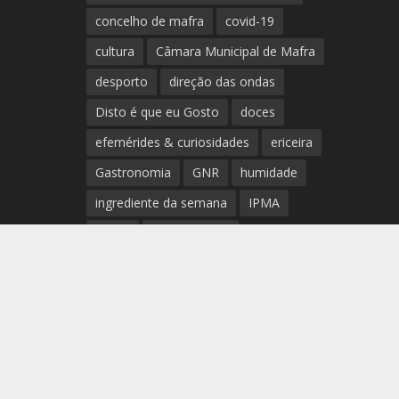
concelho de mafra
covid-19
cultura
Câmara Municipal de Mafra
desporto
direção das ondas
Disto é que eu Gosto
doces
efemérides & curiosidades
ericeira
Gastronomia
GNR
humidade
ingrediente da semana
IPMA
Mafra
meteorologia
Município de Mafra
música
nível de exposição UV
opinião
período
preia-mar
RCM
rede de teatros e cineteatros
portugueses
Rogério Batalha
Rádio
Sal