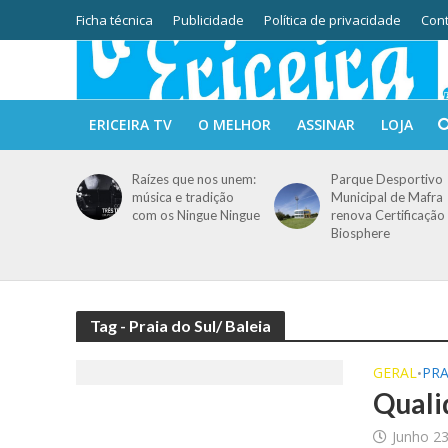
Ficha técnica
Publicidade
Política de privacidade
Cont
ERICEIRA TV
O MELHOR
ASSINAR
LOJA
Raízes que nos unem:
Parque Desportivo
música e tradição
Municipal de Mafra
com os Ningue Ningue
renova Certificação
Biosphere
Tag - Praia do Sul/ Baleia
GERAL
PRA
•
Quali
Junho 23