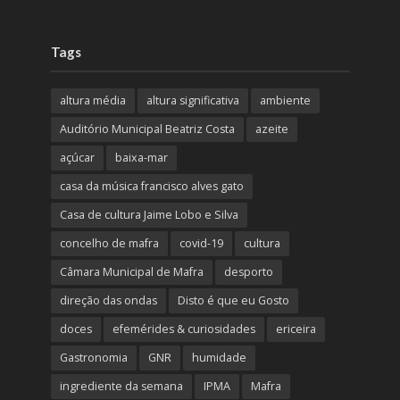
Tags
altura média
altura significativa
ambiente
Auditório Municipal Beatriz Costa
azeite
açúcar
baixa-mar
casa da música francisco alves gato
Casa de cultura Jaime Lobo e Silva
concelho de mafra
covid-19
cultura
Câmara Municipal de Mafra
desporto
direção das ondas
Disto é que eu Gosto
doces
efemérides & curiosidades
ericeira
Gastronomia
GNR
humidade
ingrediente da semana
IPMA
Mafra