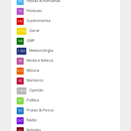
Festas & Romarias
182
Festivais
75
Gastronomia
543
Geral
6.766
GNR
188
Meteorologia
1.361
Moda e Beleza
18
Música
815
Números
43
Opinião
1.504
Política
87
Praias & Pesca
95
Rádio
267
Religião
67