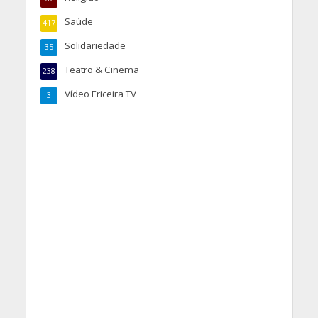
Saúde
417
Solidariedade
35
Teatro & Cinema
238
Vídeo Ericeira TV
3