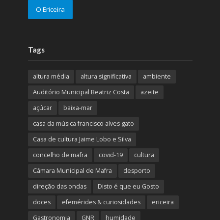
O Ericeira
Tags
altura média
altura significativa
ambiente
Auditório Municipal Beatriz Costa
azeite
açúcar
baixa-mar
casa da música francisco alves gato
Casa de cultura Jaime Lobo e Silva
concelho de mafra
covid-19
cultura
Câmara Municipal de Mafra
desporto
direção das ondas
Disto é que eu Gosto
doces
efemérides & curiosidades
ericeira
Gastronomia
GNR
humidade