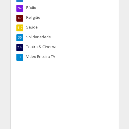
Rádio
267
Religião
67
Saúde
417
Solidariedade
35
Teatro & Cinema
238
Vídeo Ericeira TV
3