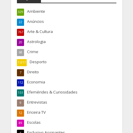
Ambiente
329
Anúncios
22
Arte & Cultura
767
Astrologia
20
Crime
68
Desporto
1.017
Direito
7
Economia
112
Efemérides & Curiosidades
151
Entrevistas
9
Ericeira TV
12
Escolas
89
Exclusivo Assinantes