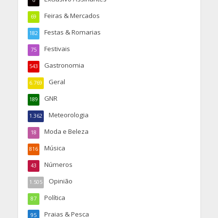
6
Feiras & Mercados
69
Festas & Romarias
182
Festivais
75
Gastronomia
543
Geral
6.769
GNR
189
Meteorologia
1.362
Moda e Beleza
18
Música
816
Números
43
Opinião
1.505
Política
87
Praias & Pesca
95