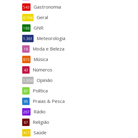
Gastronomia
543
Geral
6.766
GNR
188
Meteorologia
1.361
Moda e Beleza
18
Música
815
Números
43
Opinião
1.504
Política
87
Praias & Pesca
95
Rádio
267
Religião
67
Saúde
417