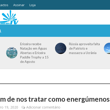
actos
Assinar
Loja
Ericeira recebe
Rússia aproveita falta
Natação em Águas
de Patriots e
Abertas e Ericeira
massacra a Ucrânia
Paddle Trophy a 15
de Agosto
m de nos tratar como energúmenos
o 19, 2020
Adicionar comentário