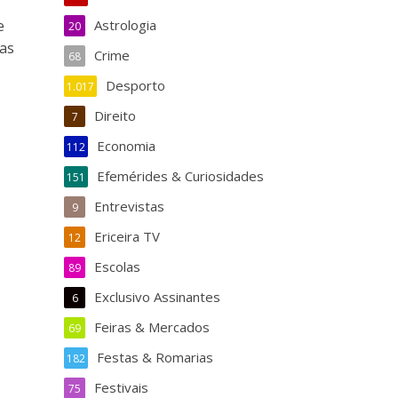
e
Astrologia
20
las
Crime
68
Desporto
1.017
Direito
7
Economia
112
Efemérides & Curiosidades
151
Entrevistas
9
Ericeira TV
12
Escolas
89
Exclusivo Assinantes
6
Feiras & Mercados
69
Festas & Romarias
182
Festivais
75