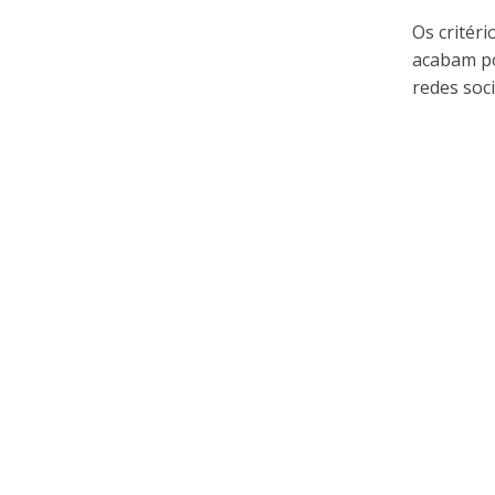
Os critéri
acabam po
redes socia