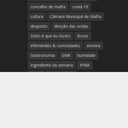
concelho de mafra
covid-19
cultura
Câmara Municipal de Mafra
desporto
direção das ondas
Disto é que eu Gosto
doces
efemérides & curiosidades
ericeira
Gastronomia
GNR
humidade
ingrediente da semana
IPMA
Mafra
meteorologia
Município de Mafra
música
nível de exposição UV
opinião
período
preia-mar
RCM
rede de teatros e cineteatros
portugueses
Rogério Batalha
Rádio
Sal