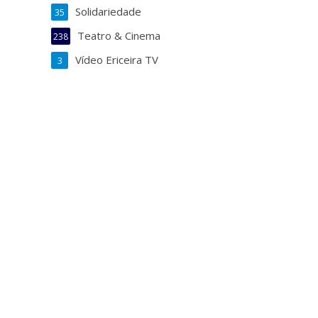
Solidariedade
35
Teatro & Cinema
238
Vídeo Ericeira TV
3