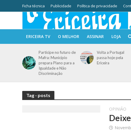
Ficha técnica
Publicidade
Política de privacidade
Cont
ERICEIRA TV
O MELHOR
ASSINAR
LOJA
Participe no futuro de
Volta a Portugal
Mafra: Município
passa hoje pela
prepara Plano para a
Ericeira
Igualdade e Não
Discriminação
Tag - posts
OPINIÃO
Deixe
Novembr