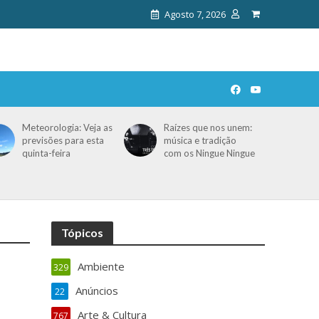
Agosto 7, 2026
Meteorologia: Veja as
Raízes que nos unem:
previsões para esta
música e tradição
quinta-feira
com os Ningue Ningue
Tópicos
Ambiente
329
Anúncios
22
Arte & Cultura
767