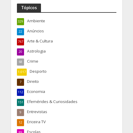
Tópicos
Ambiente
329
Anúncios
22
Arte & Cultura
767
Astrologia
20
Crime
68
Desporto
1.017
Direito
7
Economia
112
Efemérides & Curiosidades
151
Entrevistas
9
Ericeira TV
12
Escolas
89