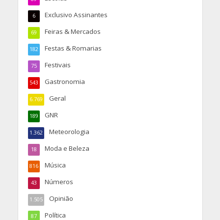
Exclusivo Assinantes
6
Feiras & Mercados
69
Festas & Romarias
182
Festivais
75
Gastronomia
543
Geral
6.769
GNR
189
Meteorologia
1.362
Moda e Beleza
18
Música
816
Números
43
Opinião
1.505
Política
87