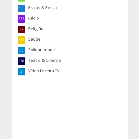
Praias & Pesca
95
Rádio
267
Religião
67
Saúde
417
Solidariedade
35
Teatro & Cinema
238
Vídeo Ericeira TV
3