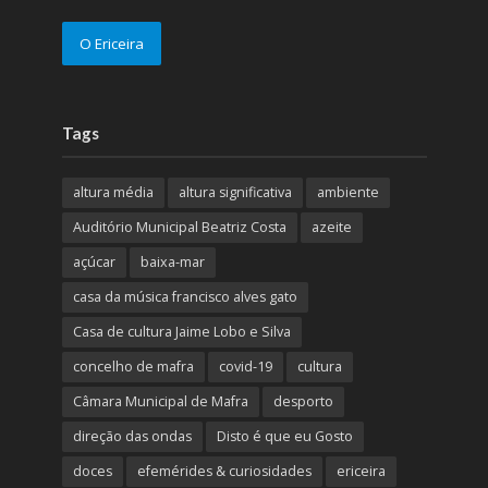
O Ericeira
Tags
altura média
altura significativa
ambiente
Auditório Municipal Beatriz Costa
azeite
açúcar
baixa-mar
casa da música francisco alves gato
Casa de cultura Jaime Lobo e Silva
concelho de mafra
covid-19
cultura
Câmara Municipal de Mafra
desporto
direção das ondas
Disto é que eu Gosto
doces
efemérides & curiosidades
ericeira