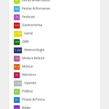
Feiras & Mercados
69
Festas & Romarias
182
Festivais
75
Gastronomia
543
Geral
6.769
GNR
189
Meteorologia
1.362
Moda e Beleza
18
Música
816
Números
43
Opinião
1.505
Política
87
Praias & Pesca
95
Rádio
267