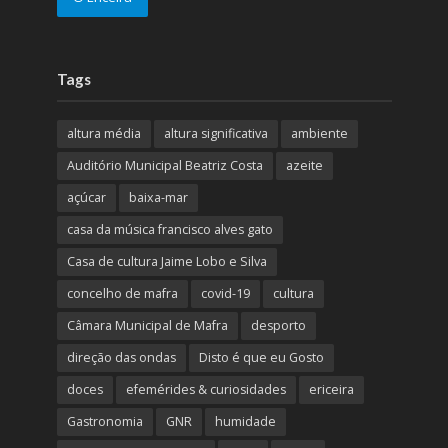
Tags
altura média
altura significativa
ambiente
Auditório Municipal Beatriz Costa
azeite
açúcar
baixa-mar
casa da música francisco alves gato
Casa de cultura Jaime Lobo e Silva
concelho de mafra
covid-19
cultura
Câmara Municipal de Mafra
desporto
direção das ondas
Disto é que eu Gosto
doces
efemérides & curiosidades
ericeira
Gastronomia
GNR
humidade