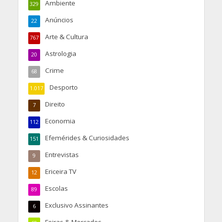
Ambiente
329
Anúncios
22
Arte & Cultura
767
Astrologia
20
Crime
68
Desporto
1.017
Direito
7
Economia
112
Efemérides & Curiosidades
151
Entrevistas
9
Ericeira TV
12
Escolas
89
Exclusivo Assinantes
6