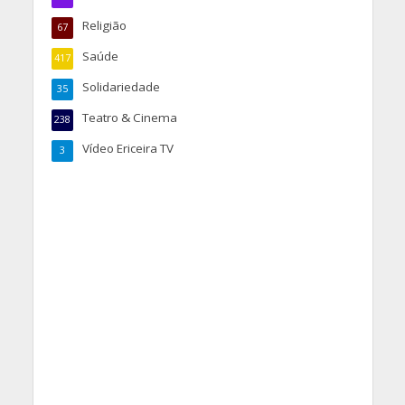
Religião
67
Saúde
417
Solidariedade
35
Teatro & Cinema
238
Vídeo Ericeira TV
3