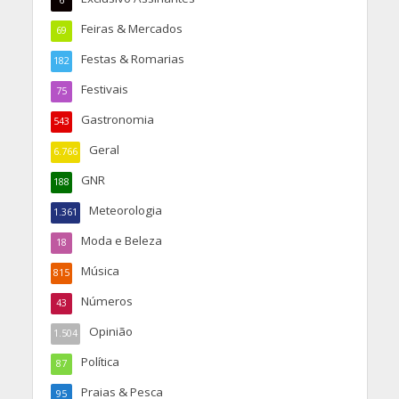
6
Feiras & Mercados
69
Festas & Romarias
182
Festivais
75
Gastronomia
543
Geral
6.766
GNR
188
Meteorologia
1.361
Moda e Beleza
18
Música
815
Números
43
Opinião
1.504
Política
87
Praias & Pesca
95