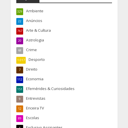
Ambiente
329
Anúncios
22
Arte & Cultura
767
Astrologia
20
Crime
68
Desporto
1.017
Direito
7
Economia
112
Efemérides & Curiosidades
151
Entrevistas
9
Ericeira TV
12
Escolas
89
Exclusivo Assinantes