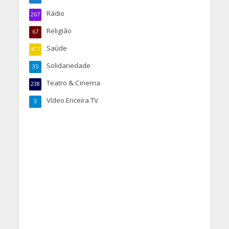
Rádio
267
Religião
67
Saúde
417
Solidariedade
35
Teatro & Cinema
238
Vídeo Ericeira TV
3