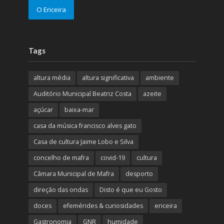
O Ericeira
Tags
altura média
altura significativa
ambiente
Auditório Municipal Beatriz Costa
azeite
açúcar
baixa-mar
casa da música francisco alves gato
Casa de cultura Jaime Lobo e Silva
concelho de mafra
covid-19
cultura
Câmara Municipal de Mafra
desporto
direção das ondas
Disto é que eu Gosto
doces
efemérides & curiosidades
ericeira
Gastronomia
GNR
humidade