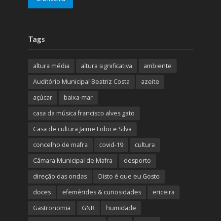
Tags
altura média
altura significativa
ambiente
Auditório Municipal Beatriz Costa
azeite
açúcar
baixa-mar
casa da música francisco alves gato
Casa de cultura Jaime Lobo e Silva
concelho de mafra
covid-19
cultura
Câmara Municipal de Mafra
desporto
direção das ondas
Disto é que eu Gosto
doces
efemérides & curiosidades
ericeira
Gastronomia
GNR
humidade