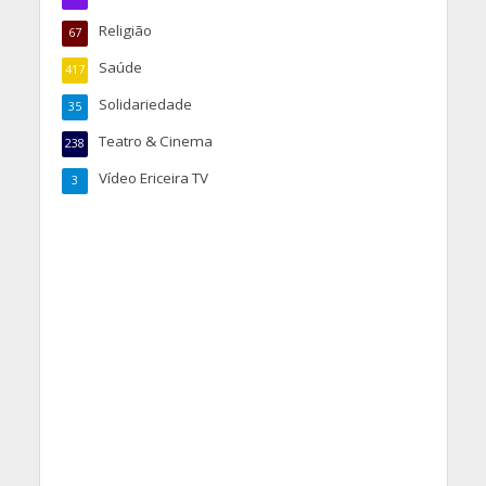
Religião
67
Saúde
417
Solidariedade
35
Teatro & Cinema
238
Vídeo Ericeira TV
3