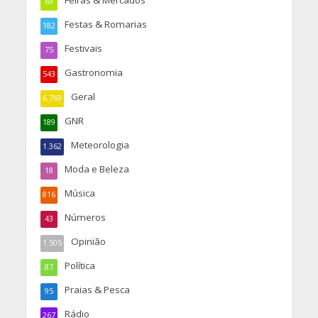
Feiras & Mercados
69
Festas & Romarias
182
Festivais
75
Gastronomia
543
Geral
6.769
GNR
189
Meteorologia
1.362
Moda e Beleza
18
Música
816
Números
43
Opinião
1.505
Política
87
Praias & Pesca
95
Rádio
267