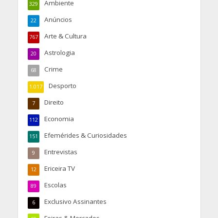
Ambiente
329
Anúncios
22
Arte & Cultura
767
Astrologia
20
Crime
68
Desporto
1.017
Direito
7
Economia
112
Efemérides & Curiosidades
151
Entrevistas
9
Ericeira TV
12
Escolas
89
Exclusivo Assinantes
6