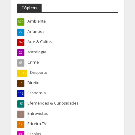
Tópicos
Ambiente
329
Anúncios
22
Arte & Cultura
767
Astrologia
20
Crime
68
Desporto
1.017
Direito
7
Economia
112
Efemérides & Curiosidades
151
Entrevistas
9
Ericeira TV
12
Escolas
89