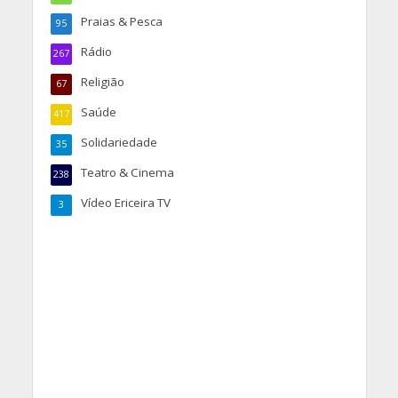
Praias & Pesca
95
Rádio
267
Religião
67
Saúde
417
Solidariedade
35
Teatro & Cinema
238
Vídeo Ericeira TV
3