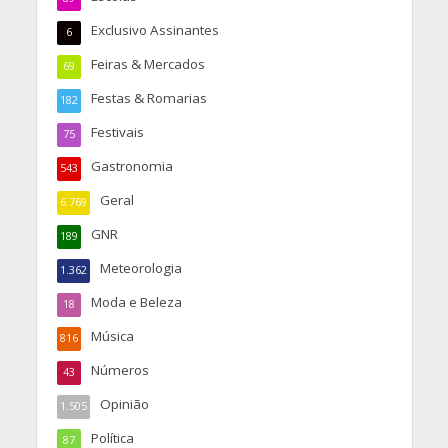
Exclusivo Assinantes
6
Feiras & Mercados
69
Festas & Romarias
182
Festivais
75
Gastronomia
543
Geral
6.769
GNR
189
Meteorologia
1.362
Moda e Beleza
18
Música
816
Números
43
Opinião
1.505
Política
87