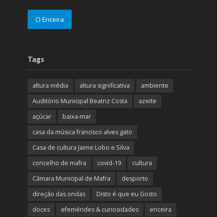
O Ericeira
Tags
altura média
altura significativa
ambiente
Auditório Municipal Beatriz Costa
azeite
açúcar
baixa-mar
casa da música francisco alves gato
Casa de cultura Jaime Lobo e Silva
concelho de mafra
covid-19
cultura
Câmara Municipal de Mafra
desporto
direção das ondas
Disto é que eu Gosto
doces
efemérides & curiosidades
ericeira