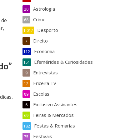
Astrologia
20
Crime
 de
68
r,
Desporto
1.017
Direito
7
Economia
112
Efemérides & Curiosidades
151
do”
Entrevistas
9
Ericeira TV
12
Escolas
89
dicas,
Exclusivo Assinantes
6
Feiras & Mercados
69
Festas & Romarias
182
Festivais
75