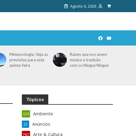
Agosto 6, 2026
Meteorologia: Veja as
Raízes que nos unem:
previsões para esta
música e tradição
quinta-feira
com os Ningue Ningue
Tópicos
Ambiente
329
Anúncios
22
Arte & Cultura
767