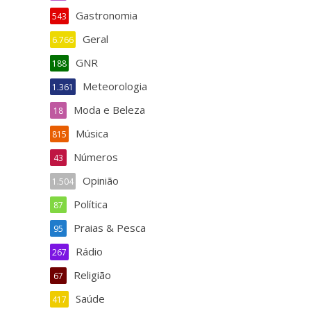
Gastronomia
543
Geral
6.766
GNR
188
Meteorologia
1.361
Moda e Beleza
18
Música
815
Números
43
Opinião
1.504
Política
87
Praias & Pesca
95
Rádio
267
Religião
67
Saúde
417