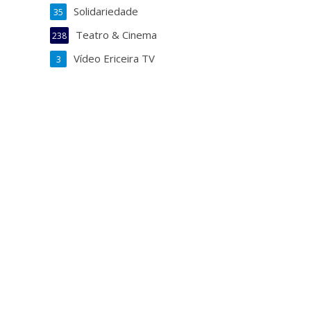
Solidariedade
35
Teatro & Cinema
238
Vídeo Ericeira TV
3