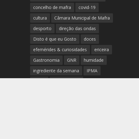
concelho de mafra
covid-19
cultura
Câmara Municipal de Mafra
desporto
direção das ondas
Disto é que eu Gosto
doces
efemérides & curiosidades
ericeira
Gastronomia
GNR
humidade
ingrediente da semana
IPMA
Mafra
meteorologia
Município de Mafra
música
nível de exposição UV
opinião
período
preia-mar
RCM
rede de teatros e cineteatros
portugueses
Rogério Batalha
Rádio
Sal