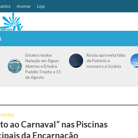
actos
Assinar
Loja
Ericeira recebe
Rússia aproveita falta
Natação em Águas
de Patriots e
Abertas e Ericeira
massacra a Ucrânia
Paddle Trophy a 15
de Agosto
O
GERAL
•
to ao Carnaval” nas Piscinas
ipais da Encarnação