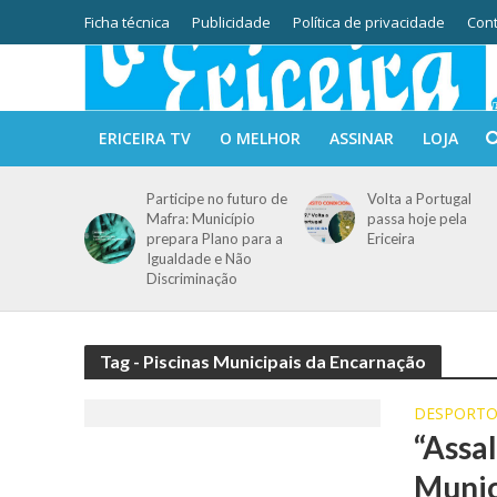
Ficha técnica
Publicidade
Política de privacidade
Cont
ERICEIRA TV
O MELHOR
ASSINAR
LOJA
Participe no futuro de
Volta a Portugal
Mafra: Município
passa hoje pela
prepara Plano para a
Ericeira
Igualdade e Não
Discriminação
Tag - Piscinas Municipais da Encarnação
DESPORT
“Assal
Munic