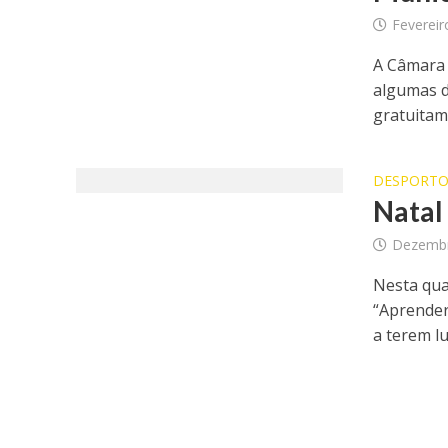
Fevereir
A Câmara 
algumas d
gratuitam
DESPORT
Natal
Dezembr
Nesta qua
“Aprender
a terem lu