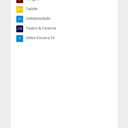
Saúde
417
Solidariedade
35
Teatro & Cinema
238
Vídeo Ericeira TV
3