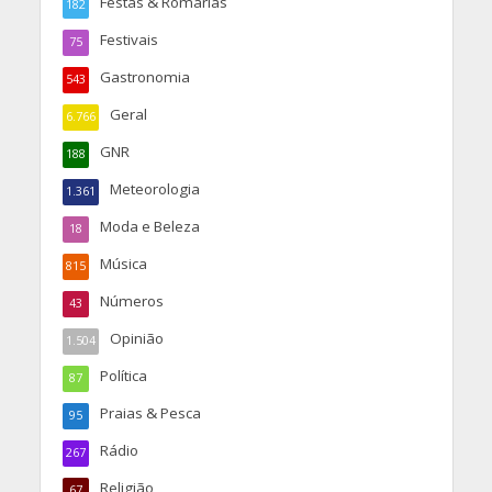
Festas & Romarias
182
Festivais
75
Gastronomia
543
Geral
6.766
GNR
188
Meteorologia
1.361
Moda e Beleza
18
Música
815
Números
43
Opinião
1.504
Política
87
Praias & Pesca
95
Rádio
267
Religião
67