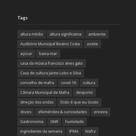
Tags
altura média
altura significativa
ambiente
Auditório Municipal Beatriz Costa
azeite
açúcar
baixa-mar
casa da música francisco alves gato
Casa de cultura Jaime Lobo e Silva
concelho de mafra
covid-19
cultura
Câmara Municipal de Mafra
desporto
direção das ondas
Disto é que eu Gosto
doces
efemérides & curiosidades
ericeira
Gastronomia
GNR
humidade
ingrediente da semana
IPMA
Mafra