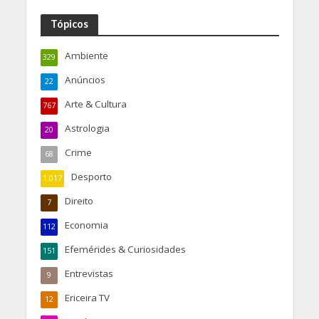
Tópicos
Ambiente
329
Anúncios
22
Arte & Cultura
767
Astrologia
20
Crime
68
Desporto
1.017
Direito
7
Economia
112
Efemérides & Curiosidades
151
Entrevistas
9
Ericeira TV
12