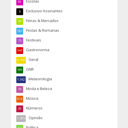
Escolas
89
Exclusivo Assinantes
6
Feiras & Mercados
69
Festas & Romarias
182
Festivais
75
Gastronomia
543
Geral
6.769
GNR
189
Meteorologia
1.362
Moda e Beleza
18
Música
816
Números
43
Opinião
1.505
Política
87