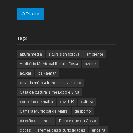
O Ericeira
Tags
altura média
altura significativa
ambiente
Auditório Municipal Beatriz Costa
azeite
açúcar
baixa-mar
casa da música francisco alves gato
Casa de cultura Jaime Lobo e Silva
concelho de mafra
covid-19
cultura
Câmara Municipal de Mafra
desporto
direção das ondas
Disto é que eu Gosto
doces
efemérides & curiosidades
ericeira