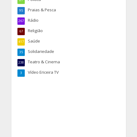
Praias & Pesca
95
Rádio
267
Religião
67
Saúde
417
Solidariedade
35
Teatro & Cinema
238
Vídeo Ericeira TV
3