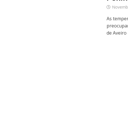
Novembr
As temper
preocupan
de Aveiro 