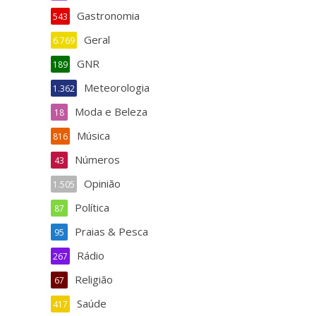
Gastronomia
543
Geral
6.769
GNR
189
Meteorologia
1.362
Moda e Beleza
18
Música
816
Números
43
Opinião
1.505
Política
87
Praias & Pesca
95
Rádio
267
Religião
67
Saúde
417