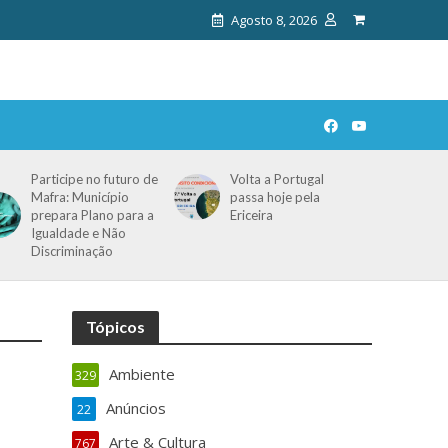
Agosto 8, 2026
Participe no futuro de
Volta a Portugal
Mafra: Município
passa hoje pela
prepara Plano para a
Ericeira
Igualdade e Não
Discriminação
Tópicos
Ambiente
329
Anúncios
22
Arte & Cultura
767