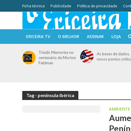
Ficha técnica
Publicidade
Política de privacidade
Cont
ERICEIRA TV
O MELHOR
ASSINAR
LOJA
Triadic Memories no
As bases de dados, 
centenário de Morton
novos pontos crític
Feldman
Tag - península ibérica
AMBIENTE
Aumen
Penín