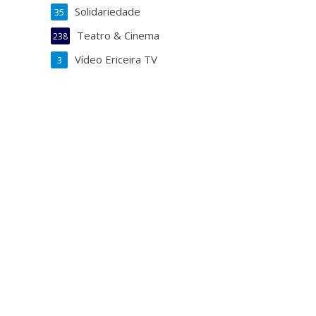
Solidariedade
35
Teatro & Cinema
238
Vídeo Ericeira TV
3