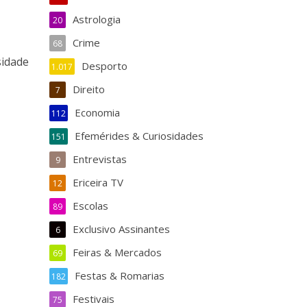
Astrologia
20
Crime
68
sidade
Desporto
1.017
Direito
7
Economia
112
Efemérides & Curiosidades
151
Entrevistas
9
Ericeira TV
12
Escolas
89
Exclusivo Assinantes
6
Feiras & Mercados
69
Festas & Romarias
182
Festivais
75