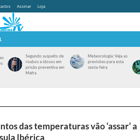
actos
Assinar
Loja
Segundo suspeito de
Meteorologia: Veja as
as
roubos a idosos em
previsões para esta
os
prisão preventiva em
sexta-feira
Mafra
tos das temperaturas vão ‘assar’ a
sula Ibérica