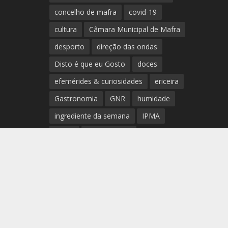
concelho de mafra
covid-19
cultura
Câmara Municipal de Mafra
desporto
direção das ondas
Disto é que eu Gosto
doces
efemérides & curiosidades
ericeira
Gastronomia
GNR
humidade
ingrediente da semana
IPMA
Mafra
meteorologia
Município de Mafra
música
nível de exposição UV
opinião
período
preia-mar
RCM
rede de teatros e cineteatros
portugueses
Rogério Batalha
Rádio
Sal