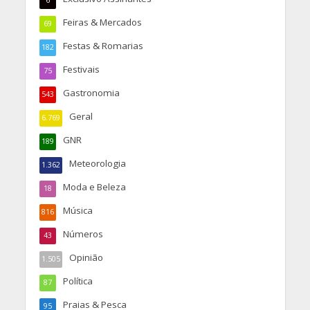
6
Feiras & Mercados
69
Festas & Romarias
182
Festivais
75
Gastronomia
543
Geral
6.769
GNR
189
Meteorologia
1.362
Moda e Beleza
18
Música
816
Números
43
Opinião
1.505
Política
87
Praias & Pesca
95