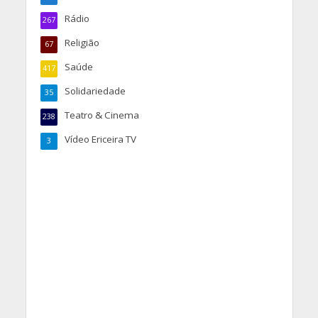
Rádio
267
Religião
67
Saúde
417
Solidariedade
35
Teatro & Cinema
238
Vídeo Ericeira TV
3