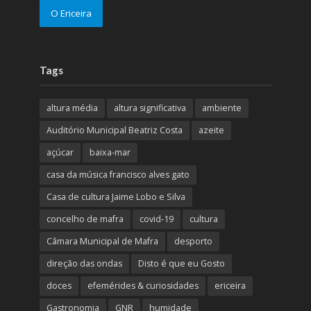
O Ericeira
Tags
altura média
altura significativa
ambiente
Auditório Municipal Beatriz Costa
azeite
açúcar
baixa-mar
casa da música francisco alves gato
Casa de cultura Jaime Lobo e Silva
concelho de mafra
covid-19
cultura
Câmara Municipal de Mafra
desporto
direção das ondas
Disto é que eu Gosto
doces
efemérides & curiosidades
ericeira
Gastronomia
GNR
humidade