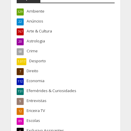
Ambiente
329
Anúncios
22
Arte & Cultura
767
Astrologia
20
Crime
68
Desporto
1.017
Direito
7
Economia
112
Efemérides & Curiosidades
151
Entrevistas
9
Ericeira TV
12
Escolas
89
Exclusivo Assinantes