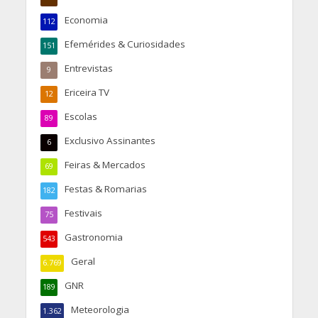
Economia
112
Efemérides & Curiosidades
151
Entrevistas
9
Ericeira TV
12
Escolas
89
Exclusivo Assinantes
6
Feiras & Mercados
69
Festas & Romarias
182
Festivais
75
Gastronomia
543
Geral
6.769
GNR
189
Meteorologia
1.362