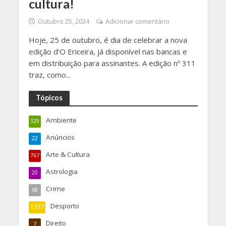
cultura!
Outubro 25, 2024
Adicionar comentário
Hoje, 25 de outubro, é dia de celebrar a nova
edição d’O Ericeira, já disponível nas bancas e
em distribuição para assinantes. A edição nº 311
traz, como...
Tópicos
Ambiente
329
Anúncios
22
Arte & Cultura
767
Astrologia
20
Crime
68
Desporto
1.017
Direito
7