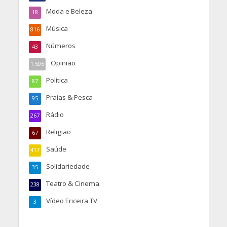
Moda e Beleza
18
Música
816
Números
43
Opinião
1.505
Política
87
Praias & Pesca
95
Rádio
267
Religião
67
Saúde
417
Solidariedade
35
Teatro & Cinema
238
Vídeo Ericeira TV
3