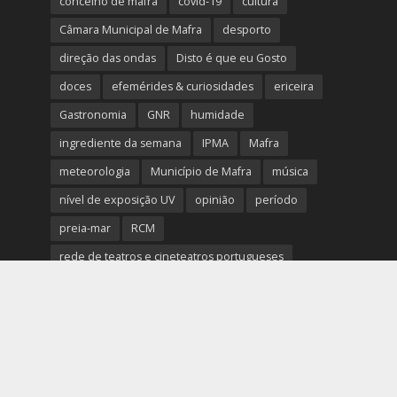
concelho de mafra
covid-19
cultura
Câmara Municipal de Mafra
desporto
direção das ondas
Disto é que eu Gosto
doces
efemérides & curiosidades
ericeira
Gastronomia
GNR
humidade
ingrediente da semana
IPMA
Mafra
meteorologia
Município de Mafra
música
nível de exposição UV
opinião
período
preia-mar
RCM
rede de teatros e cineteatros portugueses
Rogério Batalha
Rádio
Sal
Saúde
surf
temperatura
temperatura média da água
tábua das marés
Ucrânia
vento
visibilidade