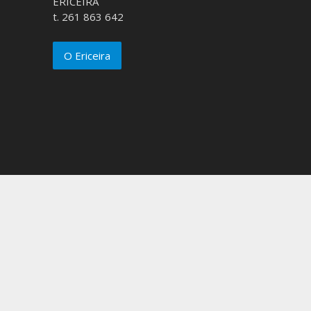
ERICEIRA
t. 261 863 642
O Ericeira