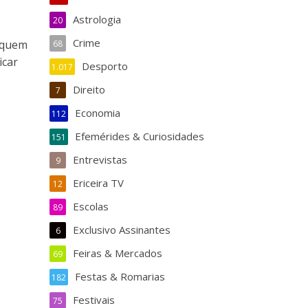
Astrologia
20
Crime
 quem
68
icar
Desporto
1.017
Direito
7
Economia
112
Efemérides & Curiosidades
151
Entrevistas
9
Ericeira TV
12
Escolas
89
Exclusivo Assinantes
6
Feiras & Mercados
69
Festas & Romarias
182
Festivais
75