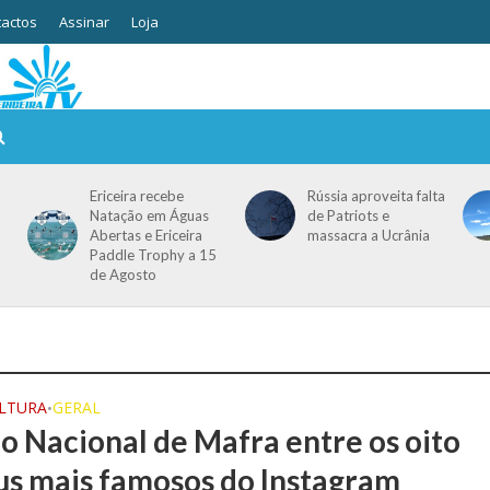
actos
Assinar
Loja
Ericeira recebe
Rússia aproveita falta
Natação em Águas
de Patriots e
Abertas e Ericeira
massacra a Ucrânia
Paddle Trophy a 15
de Agosto
ULTURA
GERAL
•
io Nacional de Mafra entre os oito
s mais famosos do Instagram