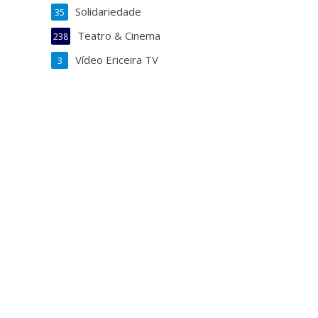
Solidariedade
35
Teatro & Cinema
238
Vídeo Ericeira TV
3