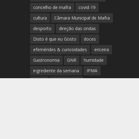
concelho de mafra
covid-19
cultura
Câmara Municipal de Mafra
desporto
direção das ondas
Disto é que eu Gosto
doces
efemérides & curiosidades
ericeira
Gastronomia
GNR
humidade
ingrediente da semana
IPMA
Mafra
meteorologia
Município de Mafra
música
nível de exposição UV
opinião
período
preia-mar
RCM
rede de teatros e cineteatros
portugueses
Rogério Batalha
Rádio
Sal