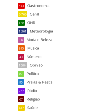
Gastronomia
543
Geral
6.766
GNR
188
Meteorologia
1.361
Moda e Beleza
18
Música
815
Números
43
Opinião
1.504
Política
87
Praias & Pesca
95
Rádio
267
Religião
67
Saúde
417