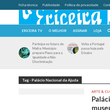
Ficha técnica
Publicidade
Política de privacidade
Cont
ERICEIRA TV
O MELHOR
ASSINAR
LOJA
Participe no futuro de
Volta a Portugal
Mafra: Município
passa hoje pela
prepara Plano para a
Ericeira
Igualdade e Não
Discriminação
Tag - Palácio Nacional da Ajuda
ARTE & C
Palác
museu