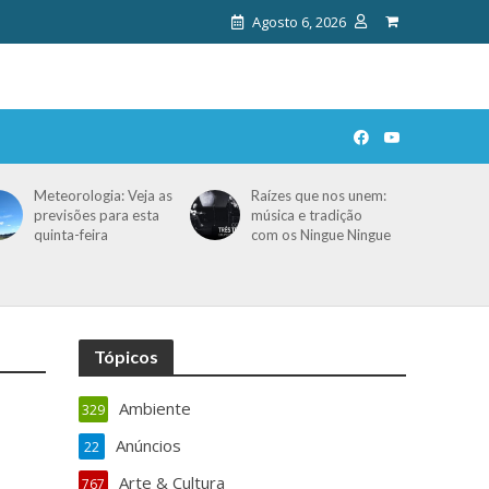
Agosto 6, 2026
Meteorologia: Veja as
Raízes que nos unem:
previsões para esta
música e tradição
quinta-feira
com os Ningue Ningue
Tópicos
Ambiente
329
Anúncios
22
Arte & Cultura
767